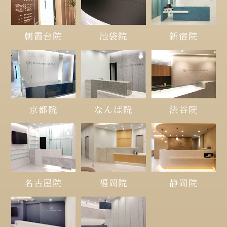
朝霞台院
池袋院
新宿院
京都院
なんば院
渋谷院
名古屋院
福岡院
静岡院