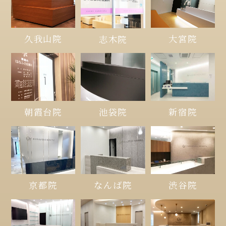
久我山院
大宮院
志木院
朝霞台院
池袋院
新宿院
京都院
なんば院
渋谷院