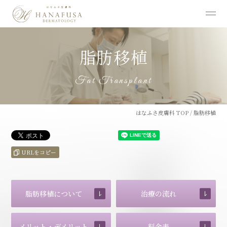
脂肪移植
Fat Transplant
はなふさ皮膚科 TOP
/
脂肪移植
URLをコピー
脂肪移植について
治療の流れ
メリット・デメリット
料金表