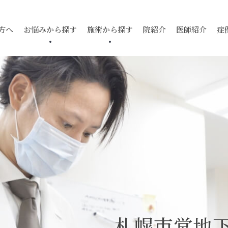
方へ
お悩みから探す
施術から探す
院紹介
医師紹介
症
跡
ニキビ跡
ダーマペン
毛穴
薄毛
ケミカルピ
酒さ
入
スレッドリフト
ケロイド・
下眼瞼脱脂
毛穴
ボトックス
マイクロボ
肥厚性瘢痕
腫瘍・できもの
ハイドロキ
イソトレチノイン
トレチノイ
札幌市営地