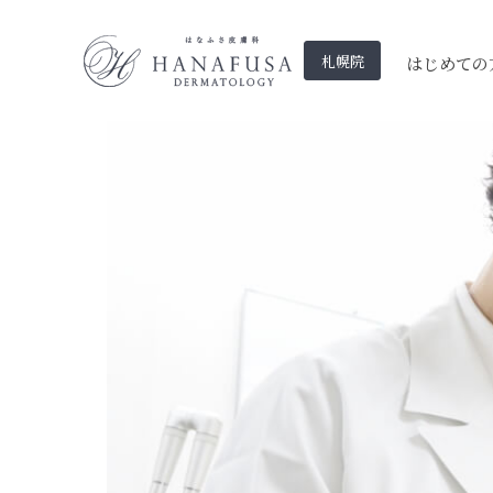
札幌院
はじめての
シミ
花房式ニキビ跡治療
全て
お知らせ
ニキビ
モフィウス8
ニキビ・ニキビ
メディア・実績
フォトフェイシャル(ルメ
シミ
ヒアルロン酸注
いぼ
酒さ（赤ら顔）
HARG
ッカ)
眼瞼下垂
美肌
多汗症
しわ・たるみ
炭酸ガスレーザー
サブシジョン