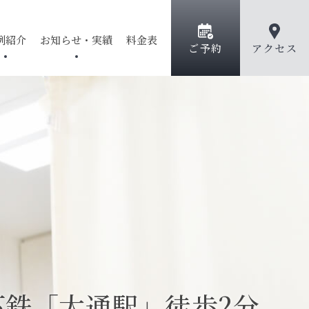
例紹介
お知らせ・実績
料金表
ご予約
アクセス
ーリング
ほくろ
フォトフェイシャル
薄毛治療
術
シワ改善注射
トックス
小顔・輪郭
ヒアルロン酸
ノン
オリジナル化粧品
ン
下鉄「大通駅」徒歩2分