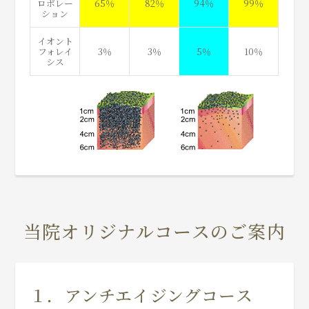
ロポレー
65％
82％
94％
99％
ション
イオント
フォレイ
3％
3％
5％
10％
シス
当院オリジナルコースのご案内
１．アンチエイジングコース