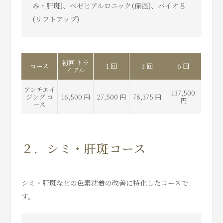
み・肝斑)、ベゼヒアルロニック(保湿)、バイオ８
(リフトアップ)
初回 トラ
コース
1 回
3 回
6 回
イアル
アンチエイ
137,500
ジング コ
16,500 円
27,500 円
78,375 円
円
ース
２．シミ・肝斑コース
シミ・肝斑などの色素沈着の改善に特化したコースで
す。