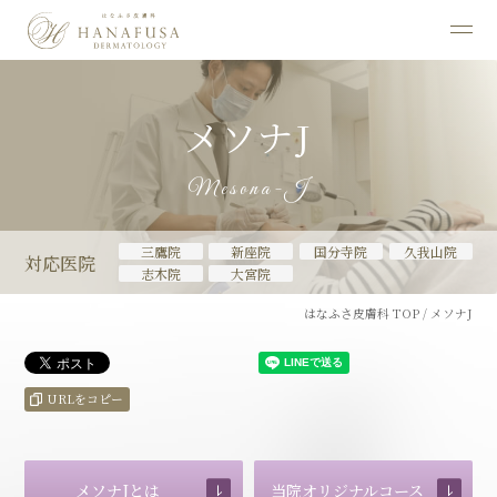
メソナJ
Mesona-J
三鷹院
新座院
国分寺院
久我山院
対応医院
志木院
大宮院
はなふさ皮膚科 TOP
/
メソナJ
URLをコピー
メソナJとは
当院オリジナルコース