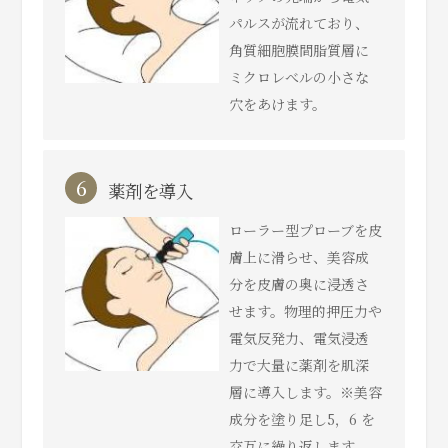
パルスが流れており、
角質細胞膜間脂質層に
ミクロレべルの小さな
⽳をあけます。
6
薬剤を導入
ローラー型プローブを皮
膚上に滑らせ、美容成
分を皮膚の奥に浸透さ
せます。物理的押圧力や
電気反発力、電気浸透
力で大量に薬剤を肌深
層に導入します。※美容
成分を塗り足し5，6 を
交互に繰り返します