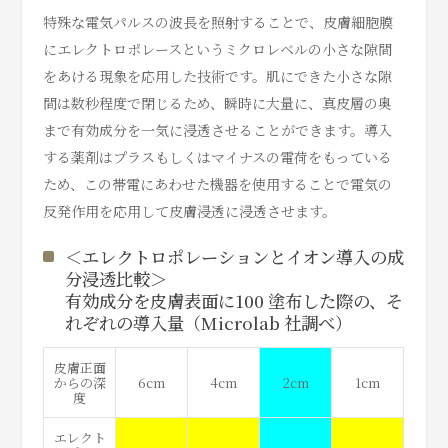
特殊な電気パルスの波⻑を照射することで、皮膚細胞膜
にエレクトロポレースというミクロレベルの小さな隙間
をあける現象を応用した技術です。肌にできた小さな隙
間は数秒程度で閉じるため、瞬時に大量に、真皮層の奥
まで有効成分を一気に浸透させることができます。導入
する薬剤はプラスもしくはマイナスの電荷をもっている
ため、この帯電にあわせた機器を使用することで電気の
反発作用を応用して皮膚浸透に浸透させます。
＜エレクトロポレーションとイオン導入の成
分浸透比較＞
有効成分を皮膚表面に100 塗布した際の、そ
れぞれの導入量（Microlab 社調べ）
皮膚正面
からの深
6cm
4cm
2cm
1cm
度
エレクト