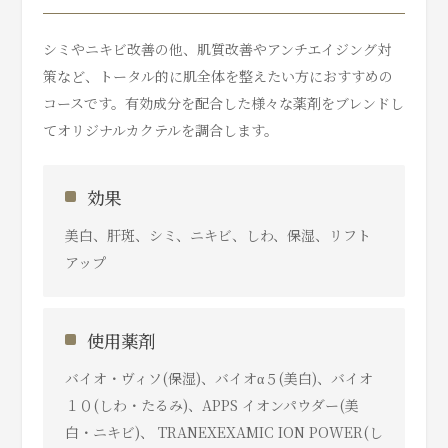
シミやニキビ改善の他、肌質改善やアンチエイジング対
策など、トータル的に肌全体を整えたい方におすすめの
コースです。有効成分を配合した様々な薬剤をブレンドし
てオリジナルカクテルを調合します。
効果
美白、肝斑、シミ、ニキビ、しわ、保湿、リフト
アップ
使用薬剤
バイオ・ヴィソ(保湿)、バイオα５(美白)、バイオ
１０(しわ・たるみ)、APPS イオンパウダー(美
白・ニキビ)、 TRANEXEXAMIC ION POWER(し