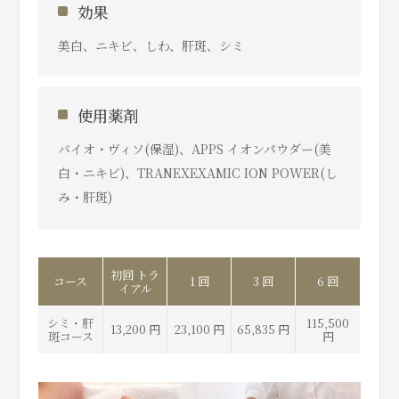
効果
美白、ニキビ、しわ、肝斑、シミ
使用薬剤
バイオ・ヴィソ(保湿)、APPS イオンパウダー(美
白・ニキビ)、TRANEXEXAMIC ION POWER(し
み・肝斑)
初回 トラ
コース
1 回
3 回
6 回
イアル
シミ・肝
115,500
13,200 円
23,100 円
65,835 円
斑コース
円