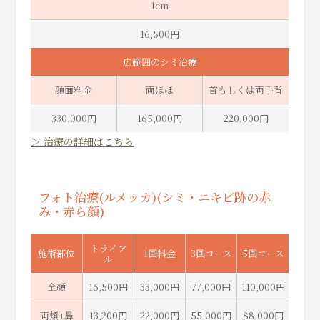
1cm
16,500円
広範囲のシミ治療
顔面料金
両ほほ
首もしくは両手背
330,000円
165,000円
220,000円
＞ 治療の詳細はこちら
フォト治療(ルメッカ)(シミ・ニキビ跡の赤
み・赤ら顔)
トライア
施術部位
1回料金
3回コース
5回コース
ル
全顔
16,500円
33,000円
77,000円
110,000円
両頬+鼻
13,200円
22,000円
55,000円
88,000円