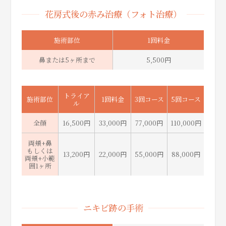
花房式後の赤み治療（フォト治療）
施術部位
1回料金
鼻または5ヶ所まで
5,500円
トライア
施術部位
1回料金
3回コース
5回コース
ル
全顔
16,500円
33,000円
77,000円
110,000円
両頬+鼻
もしくは
13,200円
22,000円
55,000円
88,000円
両頬+小範
囲1ヶ所
ニキビ跡の手術