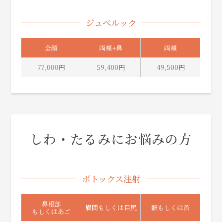
ジュべルック
全顔
両頬+鼻
両頬
77,000円
59,400円
49,500円
しわ・たるみにお悩みの方
ボトックス注射
鼻根部
眉間もしくは目尻
額もしくは首
もしくはあご