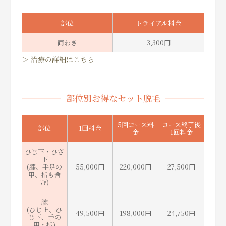
部位
トライアル料金
両わき
3,300円
＞ 治療の詳細はこちら
部位別お得なセット脱毛
5回コース料
コース終了後
部位
1回料金
金
1回料金
ひじ下・ひざ
下
(膝、手足の
55,000円
220,000円
27,500円
甲、指も含
む)
腕
(ひじ上、ひ
49,500円
198,000円
24,750円
じ下、手の
甲・指)