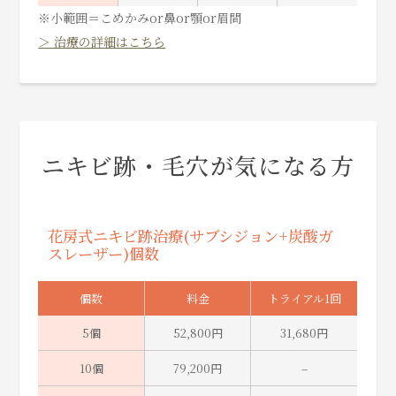
※小範囲＝こめかみor鼻or顎or眉間
＞ 治療の詳細はこちら
ニキビ跡・毛穴が気になる方
花房式ニキビ跡治療(サブシジョン+炭酸ガ
スレーザー)個数
個数
料金
トライアル1回
5個
52,800円
31,680円
10個
79,200円
–