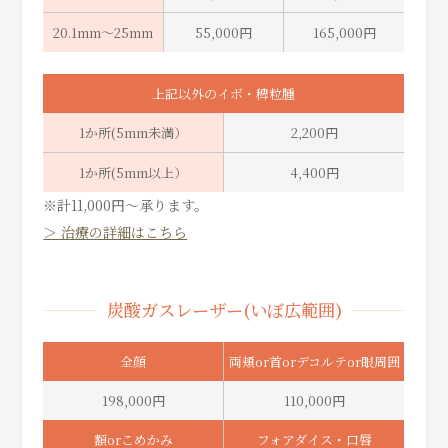
20.1mm～25mm
55,000円
165,000円
上記以外のイボ・稗粒腫
1か所(5mm未満）
2,200円
1か所(5mm以上）
4,400円
※計11,000円～承ります。
＞ 治療の詳細はこちら
炭酸ガスレーザー(いぼ広範囲)
全顔
両頬or首orデコルテor眼周囲
198,000円
110,000円
額orこめかみ
フォアダイス・口唇