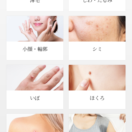
小顔・輪郭
シミ
いぼ
ほくろ