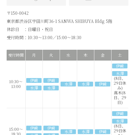
〒150-0042
東京都渋谷区宇田川町36-1 SANWA SHIBUYA Bldg 5階
休診日 ：
日曜日・祝日
受付時間：
10:30～13:00／15:00～18:30
受付時間
月
火
水
木
金
土
伊﨑
水澤
(8日、
伊﨑
伊﨑
10:30～
29日休
水澤
水澤
伊﨑
13:00
水澤
水澤
み)
高木(8
日、29
日)
伊﨑
水澤
(8日、
伊﨑
伊﨑
15:00～
29日休
水澤
水澤
伊﨑
18:30