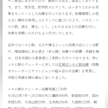
やご要望に耳をかたむけ、最良の方法をご提案してまいりま
す。また、安全性、医学的エビデンス、はっきりとわかる効
果をモットーとした治療を行っております。医療機関しか扱
えない機材を使用しエビデンスに基づいた上で、ニキビ・ニ
キビ跡、酒さ、薄毛、シミ、しわたるみなどの治療を行い、
効果を実感いただけるよう尽力いたします。
近年ではニキビ跡、毛穴や薄毛といった効果が出にくい分野
や、増加傾向にある酒さ（赤ら顔）治療での研鑽・実績を積
み、日本全国から患者様にご来院いただいております。特に
ニキビ跡のクレーターに対しては
花房式ニキビ跡治療
（炭酸
ガスレーザーとサブシジョンの組み合わせ治療）を考案し、
多数の実績を積み重ねてまいりました。
ニキビ跡のクレーター治療実績2,720件
※2022年7月～2023年6月(三鷹院490件、新座院50件、国分
寺院51件、久我山院59件、志木院296件、大宮院321件、朝