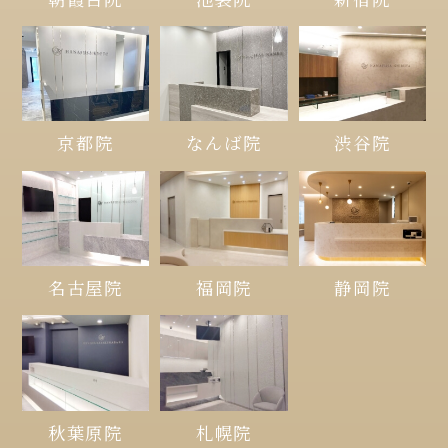
京都院
なんば院
渋谷院
名古屋院
福岡院
静岡院
秋葉原院
札幌院