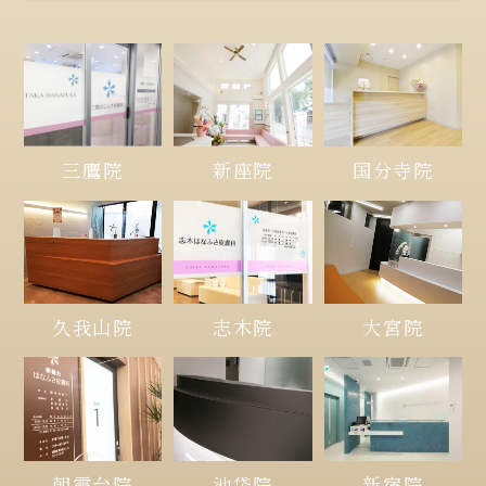
三鷹院
新座院
国分寺院
久我山院
大宮院
志木院
朝霞台院
池袋院
新宿院