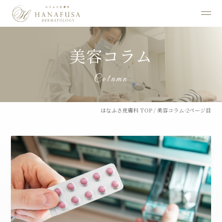
美容コラム
Column
はなふさ皮膚科 TOP
/
美容コラム-2ページ目