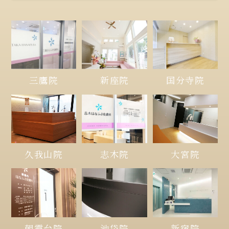
三鷹院
新座院
国分寺院
久我山院
大宮院
志木院
朝霞台院
池袋院
新宿院