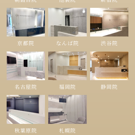
京都院
なんば院
渋谷院
名古屋院
福岡院
静岡院
秋葉原院
札幌院