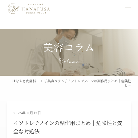
Warning
: Undefined variable $imgSize in
/home/seek58/mitakabiyou.com/public_html/wp/wp-
content/themes/hanafusa/inc/cmn-meta.php
on line
172
美容コラム
Column
はなふさ皮膚科 TOP
/
美容コラム
/
イソトレチノインの副作用まとめ｜危険性
と…
2026年01月13日
イソトレチノインの副作用まとめ｜危険性と安
全な対処法