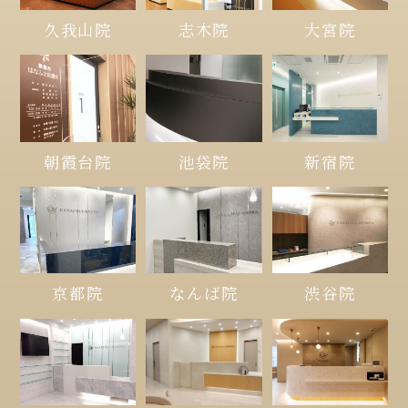
久我山院
大宮院
志木院
朝霞台院
池袋院
新宿院
京都院
なんば院
渋谷院