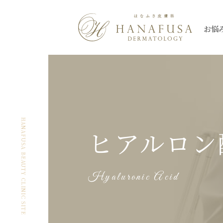
お悩
シミ
Qスイッチレーザー
三鷹院
三鷹院
全て
しわ・たるみ
ピコレーザー
新座院
新座院
ニキビ・ニキビ
薄毛
大宮院
大宮院
シミ
ほくろ
ハイドロキノン
朝霞台院
朝霞台院
ヒアルロン酸注
レーザートーニング
イン
HANAFUSA BEAUTY CLINIC SITE
ヒアルロン
ケロイド・
なんば院
なんば院
眼瞼下垂
渋谷院
渋谷院
美肌
アートメイク除
肥厚性瘢痕
プルリアルシリーズ
スネコス
秋葉原院
秋葉原院
札幌院
札幌院
Hyaluronic Acid
多汗症
小陰唇
ウルトラセル【Zi】
ウルトラセルQ
ケミカルピーリング
アグネス