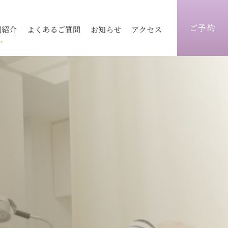
ご予約
例紹介
よくあるご質問
お知らせ
アクセス
ィス
医療レーザー脱毛
ピコレーザートーニング
志木院
志木院
薄毛治療
顔）
術
毛穴
京都院
京都院
シワ改善注射
トックス
ヒアルロン酸
静岡院
静岡院
目元手術
ォーマーⅢ
ウルトラセル
脂肪注入
炭酸ガスフラクショナル
ビ跡治療