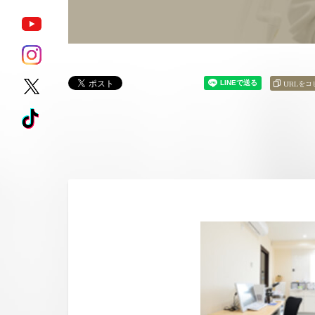
ポテンツァ
モフィウス8
URLをコ
サブシジョン
キュアジェット
ジェントル
HARG
マックスプロ
アートメイク除去
ピコレーザータ
ダイエット治療薬
ゼオスキンヘル