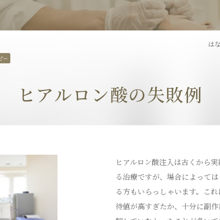
ピコフラクショナルレー
ダーマペン
ザー
はな
ピー
トライフィルプロ
パンチ挙上
ヒアルロン酸の失敗例
炭酸ガスレーザー
ハイドラシ
トゥー
BNLS
埋没法
ヒアルロン酸注入は古くから実
ス
オリジナル化粧品
る治療ですが、場合によっては
る方もいらっしゃいます。これ
待値が高すぎたか、十分に副作