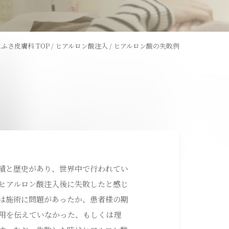
レーザー
ウーバーピール
ふさ皮膚科 TOP
/
ヒアルロン酸注入
/
ヒアルロン酸の失敗例
術
ライトシュアデュエット
ャワー
コラーゲンピール
全切開法
績と歴史があり、世界中で行われてい
ヒアルロン酸注入後に失敗したと感じ
は施術に問題があったか、患者様の期
用を伝えていなかった、もしくは理