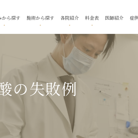
みから探す
施術から探す
各院紹介
料金表
医師紹介
症
跡
ニキビ
フォトフェイシャル
国分寺院
国分寺院
毛穴
ニキビ跡
メソアクテ
久我山院
久我山院
酒さ
トレチノ
入
いぼ
池袋院
池袋院
スレッドリフト
酒さ（赤ら
新宿院
新宿院
下眼瞼脱脂
ボトックス
マイクロボ
酸の失敗例
名古屋院
名古屋院
腫瘍・できもの
福岡院
福岡院
去
タトゥー除去
小顔・輪郭
デンシティ
ウルトラフ
ピアス
ポテンツァ ダイヤモンド
プラス
リフテラ
チップ
イソトレチノイン
花房式ニキ