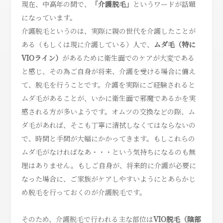
現在、中高年の間で、
「介護脱毛」
というワードが話題
になっています。
介護脱毛というのは、実際に親の世代を介護したことが
ある（もしくは現に介護している）人で、
ムダ毛（特に
VIOライン）
があるために衛生面でのケアが大変である
と感じ、その為ご自身が将来、介護を受ける場合に備え
て、脱毛を行うことです。介護を実際にご経験されると
ムダ毛があることが、いかに衛生面で邪魔であるかを実
感される方が多いようです。オムツの交換などの際、ム
ダ毛があれば、そこも丁寧に清拭しなくてはならないの
で、時間と手間が大幅にかかってきます。もしこれらの
ムダ毛がなければなあ・・・という気持ちになるのも無
理はありません。もしご自身が、将来的に介護が必要に
なった場合に、ご家族がケアしやすいようにとあらかじ
め脱毛を行っておくのが介護脱毛です。
そのため、介護脱毛で行われる主な部位は
VIO脱毛（陰部