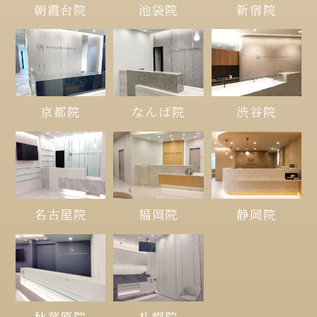
朝霞台院
池袋院
新宿院
京都院
なんば院
渋谷院
名古屋院
福岡院
静岡院
秋葉原院
札幌院