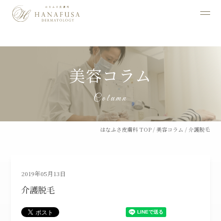
Warning
: Undefined variable $imgSize in
/home/seek58/mitakabiyou.com/public_html/wp/wp-
content/themes/hanafusa/inc/cmn-meta.php
on line
172
美容コラム
Column
はなふさ皮膚科 TOP
/
美容コラム
/
介護脱毛
2019年05月13日
介護脱毛