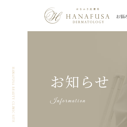
お悩
シミ
Qスイッチレーザー
三鷹院
三鷹院
全て
しわ・たるみ
ピコレーザー
新座院
新座院
ニキビ・ニキビ
薄毛
大宮院
大宮院
シミ
ほくろ
ハイドロキノン
朝霞台院
朝霞台院
ヒアルロン酸注
レーザートーニング
イン
HANAFUSA BEAUTY CLINIC SITE
お知らせ
ケロイド・
なんば院
なんば院
眼瞼下垂
渋谷院
渋谷院
美肌
アートメイク除
肥厚性瘢痕
プルリアルシリーズ
スネコス
秋葉原院
秋葉原院
札幌院
札幌院
Information
多汗症
小陰唇
ウルトラセル【Zi】
ウルトラセルQ
ケミカルピーリング
アグネス