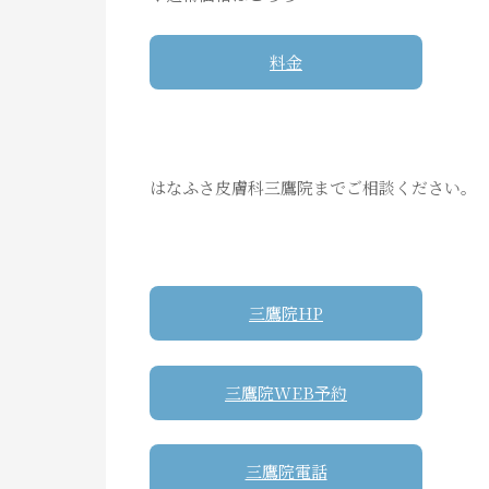
料金
はなふさ皮膚科三鷹院までご相談ください。
三鷹院HP
三鷹院WEB予約
三鷹院電話