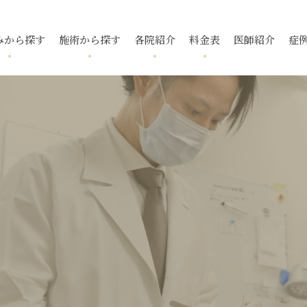
みから探す
施術から探す
各院紹介
料金表
医師紹介
症
跡
ニキビ
フォトフェイシャル
国分寺院
国分寺院
毛穴
ニキビ跡
メソアクテ
久我山院
久我山院
酒さ
トレチノ
入
いぼ
池袋院
池袋院
スレッドリフト
酒さ（赤ら
新宿院
新宿院
下眼瞼脱脂
ボトックス
マイクロボ
名古屋院
名古屋院
腫瘍・できもの
福岡院
福岡院
去
タトゥー除去
小顔・輪郭
デンシティ
ウルトラフ
ピアス
ポテンツァ ダイヤモンド
プラス
リフテラ
チップ
イソトレチノイン
花房式ニキ