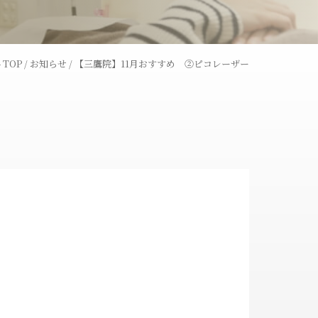
レーザー
ウーバーピール
TOP
/
お知らせ
/
【三鷹院】11月おすすめ ②ピコレーザー
術
ライトシュアデュエット
ャワー
コラーゲンピール
全切開法