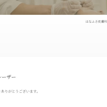
ピコフラクショナルレー
ダーマペン
ザー
はなふさ皮膚科 
トライフィルプロ
パンチ挙上
炭酸ガスレーザー
ハイドラシ
トゥー
BNLS
埋没法
レーザー
ス
オリジナル化粧品
きありがとうございます。