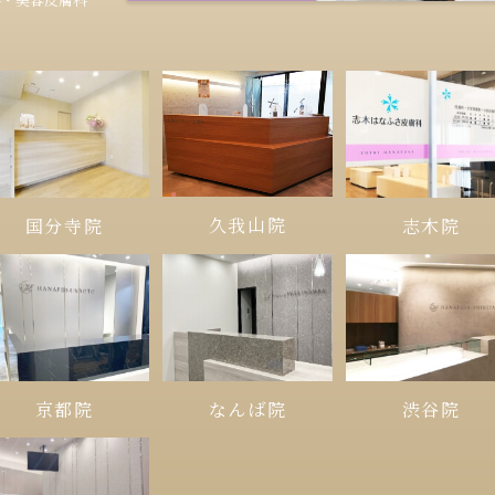
久我山院
国分寺院
志木院
京都院
なんば院
渋谷院