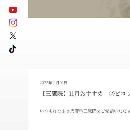
ポテンツァ
モフィウス8
サブシジョン
キュアジェット
ジェントル
HARG
マックスプロ
アートメイク除去
ピコレーザータ
2025年11月01日
【三鷹院】11月おすすめ ②ピコ
ダイエット治療薬
ゼオスキンヘル
いつもはなふさ皮膚科三鷹院をご愛顧いただ