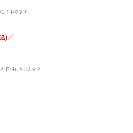
めしております！
込)／
肌を目指しませんか？
。