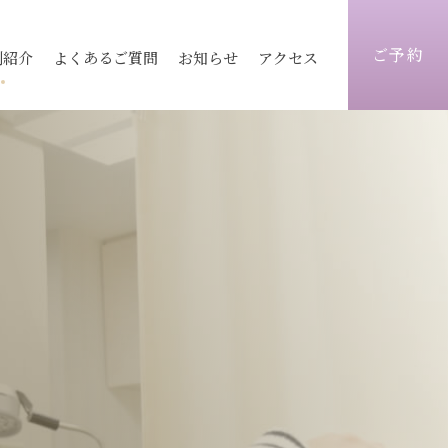
ご予約
例紹介
よくあるご質問
お知らせ
アクセス
ィス
医療レーザー脱毛
ピコレーザートーニング
志木院
志木院
薄毛治療
顔）
術
毛穴
京都院
京都院
シワ改善注射
トックス
ヒアルロン酸
静岡院
静岡院
目元手術
ォーマーⅢ
ウルトラセル
脂肪注入
炭酸ガスフラクショナル
ビ跡治療