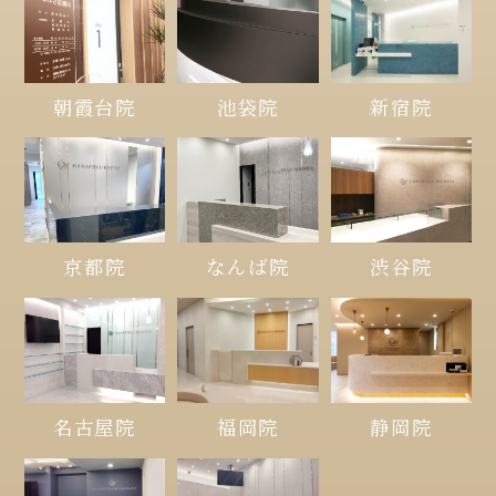
朝霞台院
池袋院
新宿院
京都院
なんば院
渋谷院
名古屋院
福岡院
静岡院