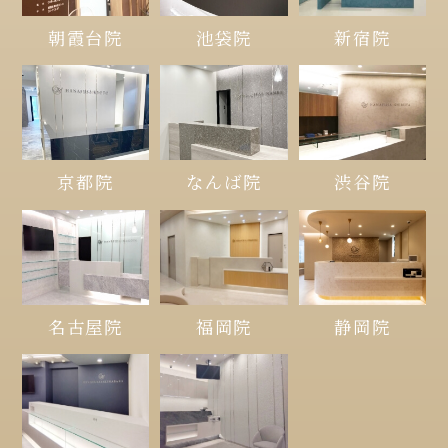
朝霞台院
池袋院
新宿院
京都院
なんば院
渋谷院
名古屋院
福岡院
静岡院