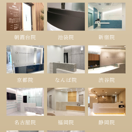
朝霞台院
池袋院
新宿院
京都院
なんば院
渋谷院
名古屋院
福岡院
静岡院