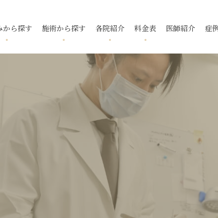
みから探す
施術から探す
各院紹介
料金表
医師紹介
症
跡
ニキビ
フォトフェイシャル
国分寺院
国分寺院
毛穴
ニキビ跡
メソアクテ
久我山院
久我山院
酒さ
トレチノ
入
いぼ
池袋院
池袋院
スレッドリフト
酒さ（赤ら
新宿院
新宿院
下眼瞼脱脂
ボトックス
マイクロボ
名古屋院
名古屋院
腫瘍・できもの
福岡院
福岡院
去
タトゥー除去
小顔・輪郭
デンシティ
ウルトラフ
ピアス
ポテンツァ ダイヤモンド
プラス
リフテラ
チップ
イソトレチノイン
花房式ニキ