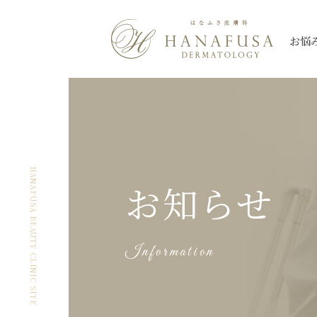
お悩
シミ
Qスイッチレーザー
三鷹院
三鷹院
全て
しわ・たるみ
ピコレーザー
新座院
新座院
ニキビ・ニキビ
薄毛
大宮院
大宮院
シミ
ほくろ
ハイドロキノン
朝霞台院
朝霞台院
ヒアルロン酸注
レーザートーニング
イン
HANAFUSA BEAUTY CLINIC SITE
お知らせ
ケロイド・
なんば院
なんば院
眼瞼下垂
渋谷院
渋谷院
美肌
アートメイク除
肥厚性瘢痕
プルリアルシリーズ
スネコス
秋葉原院
秋葉原院
札幌院
札幌院
Information
多汗症
小陰唇
ウルトラセル【Zi】
ウルトラセルQ
ケミカルピーリング
アグネス