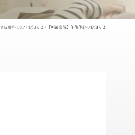
レーザー
ウーバーピール
さ皮膚科 TOP
/
お知らせ
/
【朝霞台院】午後休診のお知らせ
術
ライトシュアデュエット
ャワー
コラーゲンピール
全切開法