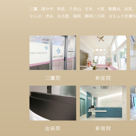
三鷹、国分寺、新座、久我山、志木、大宮、朝霞台、池袋、
なんば、渋谷、名古屋、福岡、静岡に15院 はなふさ皮膚
三鷹院
新座院
池袋院
新宿院