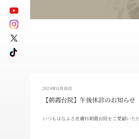
ポテンツァ
モフィウス8
サブシジョン
キュアジェット
ジェントル
HARG
マックスプロ
アートメイク除去
ピコレーザータ
2024年11月18日
【朝霞台院】午後休診のお知らせ
ダイエット治療薬
ゼオスキンヘル
いつもはなふさ皮膚科朝霞台院をご愛顧いた