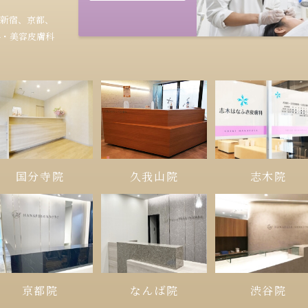
新宿、京都、
科・美容皮膚科
久我山院
国分寺院
志木院
京都院
なんば院
渋谷院