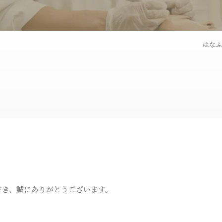
ピコフラクショナルレー
ダーマペン
ザー
はなふ
トライフィルプロ
パンチ挙上
炭酸ガスレーザー
ハイドラシ
トゥー
BNLS
埋没法
ス
オリジナル化粧品
だき、誠にありがとうございます。