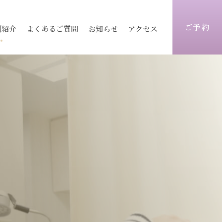
ご予約
例紹介
よくあるご質問
お知らせ
アクセス
ィス
医療レーザー脱毛
ピコレーザートーニング
志木院
志木院
薄毛治療
顔）
術
毛穴
京都院
京都院
シワ改善注射
トックス
ヒアルロン酸
静岡院
静岡院
目元手術
ォーマーⅢ
ウルトラセル
脂肪注入
炭酸ガスフラクショナル
ビ跡治療