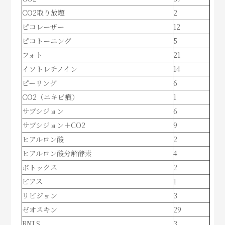
CO2取り放題
2
ピコレーザー
12
ピコトーニング
5
フォト
21
イソトレチノイン
14
ピーリング
6
CO2（ニキビ痕）
1
サブシジョン
6
サブシジョン＋CO2
9
ヒアルロン酸
2
ヒアルロン酸分解酵素
4
ボトックス
2
ピアス
1
リビジョン
3
ゼオスキン
29
BNLS
3