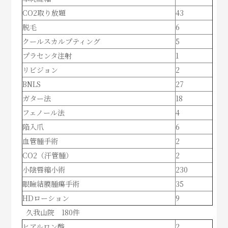
CO2取り放題
43
脱毛
6
クールスカルプティング
5
プラセンタ注射
1
リビジョン
2
BNLS
27
ガター法
18
フェノール法
4
陥入爪
6
血管腫手術
2
CO2（汗管腫）
2
小陰唇縮小術
230
眼瞼結膜腫瘍手術
35
HDローション
9
久我山院 180件
ヒアルロン酸
2