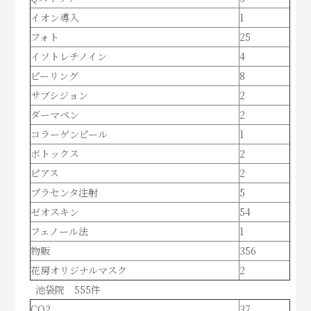
イオン導入
1
フォト
25
イソトレチノイン
4
ピーリング
8
サブシジョン
2
ダーマペン
2
コラーゲンピール
1
ボトックス
2
ピアス
2
プラセンタ注射
5
ゼオスキン
54
フェノール法
1
物販
356
花房オリジナルマスク
2
池袋院 555件
CO2
37