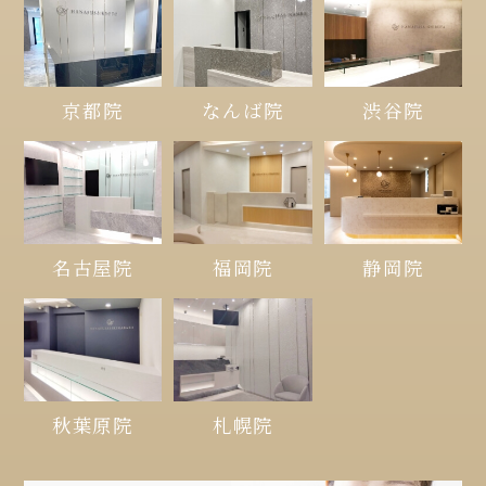
京都院
なんば院
渋谷院
名古屋院
福岡院
静岡院
秋葉原院
札幌院