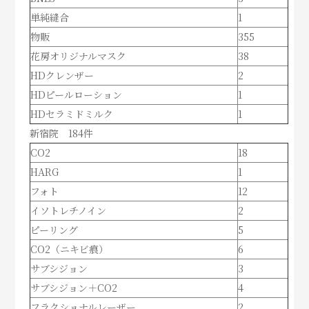
単純縫合
1
物販
355
花房オリジナルマスク
38
HDクレンザー
2
HDピールローション
1
HDセラミドミルク
1
新宿院 184件
CO2
18
HARG
1
フォト
12
イソトレチノイン
2
ピーリング
5
CO2（ニキビ痕）
6
サブシジョン
3
サブシジョン＋CO2
4
フラクショナルレーザー
2