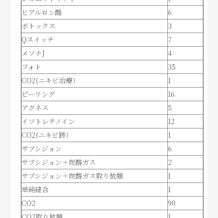
ヒアルロン酸
6
ボトックス
3
Qスイッチ
7
メソナJ
4
フォト
35
CO2(ニキビ治療）
1
ピーリング
16
アグネス
5
イソトレチノイン
12
CO2(ニキビ跡）
1
サブシジョン
6
サブシジョン＋炭酸ガス
2
サブシジョン＋炭酸ガス取り放題
1
単純縫合
1
CO2
90
CO2取り放題
1