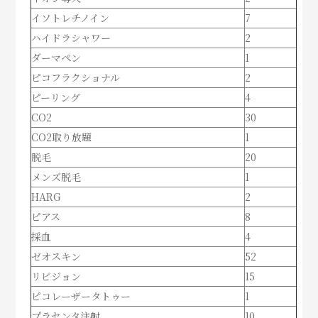
イソトレチノイン
7
ハイドラシャワー
2
ダーマペン
1
ピコフラクショナル
2
ピーリング
4
CO2
30
CO2取り放題
1
脱毛
20
メンズ脱毛
1
HARG
2
ピアス
8
採血
4
ゼオスキン
52
リビジョン
15
ピコレーザータトゥー
1
プラセンタ注射
10