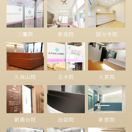
三鷹院
新座院
国分寺院
久我山院
大宮院
志木院
朝霞台院
池袋院
新宿院