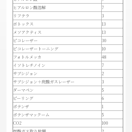
ヒアルロン酸溶解
7
リフテラ
3
ボトックス
13
メソアクティス
13
ピコレーザー
30
ピコレーザートーニング
10
フォトルメッカ
48
イソトレチノイン
7
サブシジョン
2
サブシジョン＋炭酸ガスレーザー
3
ダーマペン
5
ピーリング
6
ポテンザ
1
ポテンザマックーム
5
CO2
100
炭酸ガス取り放題
2