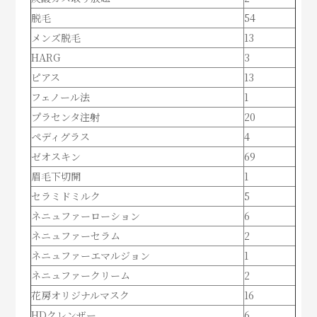
脱毛
54
メンズ脱毛
13
HARG
3
ピアス
13
フェノール法
1
プラセンタ注射
20
ペディグラス
4
ゼオスキン
69
眉毛下切開
1
セラミドミルク
5
ネニュファーローション
6
ネニュファーセラム
2
ネニュファーエマルジョン
1
ネニュファークリーム
2
花房オリジナルマスク
16
HDクレンザー
6