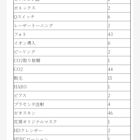
ボトックス
2
Qスイッチ
6
レーザートーニング
2
フォト
43
イオン導入
6
ピーリング
2
CO2取り放題
1
CO2
44
脱毛
15
HARG
1
ピアス
2
プラセンタ注射
4
ゼオスキン
46
花房オリジナルマスク
1
HDクレンザー
2
HDVCローション
1