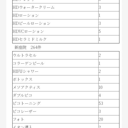
HDウォータークリーム
3
HDローション
1
HDピールローション
3
HDVCローション
5
HDセラミドミルク
1
新座院 264件
ウルトラセル
2
コラーゲンピール
1
HIFUシャワー
2
ボトックス
1
メソアクティス
10
ダブルピコ
4
ピコトーニング
53
ピコレーザー
3
フォト
20
イオン導入
2