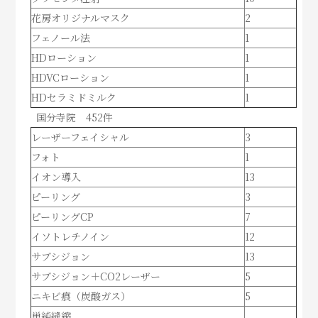
花房オリジナルマスク
2
フェノール法
1
HDローション
1
HDVCローション
1
HDセラミドミルク
1
国分寺院 452件
レーザーフェイシャル
3
フォト
1
イオン導入
13
ピーリング
3
ピーリングCP
7
イソトレチノイン
12
サブシジョン
13
サブシジョン＋CO2レーザー
5
ニキビ痕（炭酸ガス）
5
単純縫縮