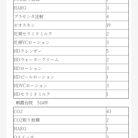
HARG
3
プラセンタ注射
4
ゼオスキン
19
花房セラミドミルク
2
花房VCローション
3
HDクレンザー
5
HDウォータークリーム
2
HDローション
3
HDピールローション
1
HDVCローション
3
HDセラミドミルク
1
朝霞台院 514件
CO2
43
CO2取り放題
2
HARG
1
Qスイッチ
3