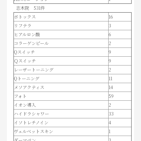
志木院 531件
ボトックス
16
リフテラ
3
ヒアルロン酸
6
コラーゲンピール
2
Qスイッチ
9
Ｑスイッチ
9
レーザートーニング
2
Qトーニング
11
メソアクティス
14
フォト
59
イオン導入
2
ハイドラシャワー
33
イソトレチノイン
4
ヴェルベットスキン
1
ダーマペン
3