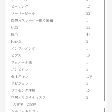
ピーリング
12
ウーバーピール
22
炭酸ガスレーザー取り放題
1
CO2
55
脱毛
47
HARG
2
インフルエンザ
1
ピアス
10
フェノール法
1
エンビロン
5
ゼオスキン
179
リビジョン
5
プラセンタ注射
15
花房オリジナルマスク
2
大宮院 238件
シルエットリフト
1