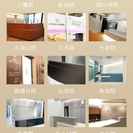
三鷹院
新座院
国分寺院
久我山院
大宮院
志木院
朝霞台院
池袋院
新宿院