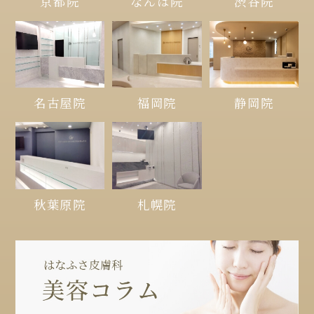
京都院
なんば院
渋谷院
名古屋院
福岡院
静岡院
秋葉原院
札幌院