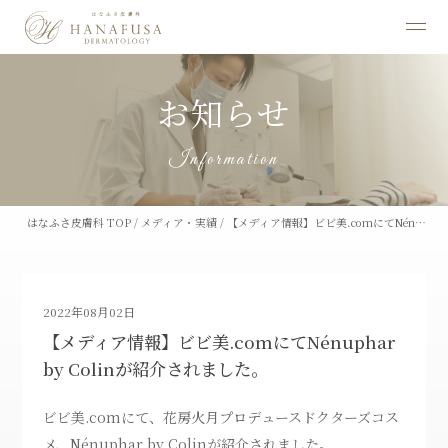
お知らせ
Information
はなふさ皮膚科 TOP
/
メディア・実績
/
【メディア情報】ビビ美.comにてNén…
2022年08月02日
【メディア情報】ビビ美.comにてNénuphar
by Colinが紹介されました。
ビビ美.comにて、花房火月プロデュースドクターズコス
メ、Nénuphar by Colinが紹介されました。