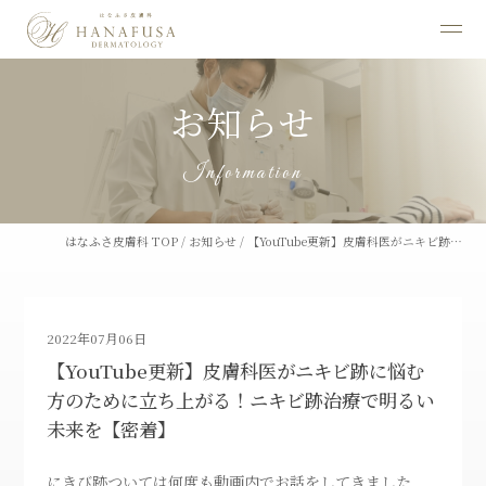
お知らせ
Information
はなふさ皮膚科 TOP
/
お知らせ
/
【YouTube更新】皮膚科医がニキビ跡…
2022年07月06日
【YouTube更新】皮膚科医がニキビ跡に悩む
方のために立ち上がる！ニキビ跡治療で明るい
未来を【密着】
にきび跡ついては何度も動画内でお話をしてきました