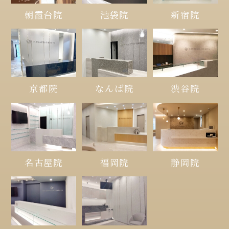
朝霞台院
池袋院
新宿院
京都院
なんば院
渋谷院
名古屋院
福岡院
静岡院