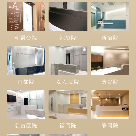
朝霞台院
池袋院
新宿院
京都院
なんば院
渋谷院
名古屋院
福岡院
静岡院