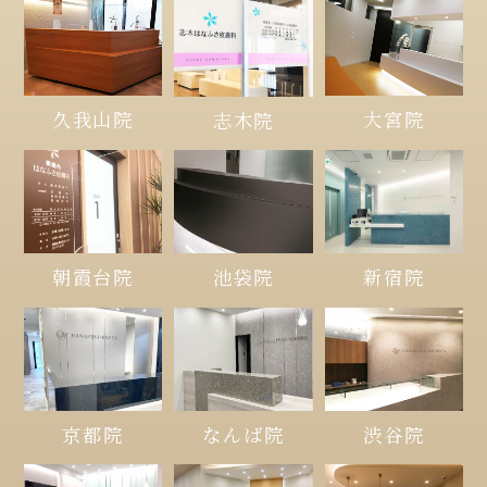
久我山院
大宮院
志木院
朝霞台院
池袋院
新宿院
京都院
なんば院
渋谷院