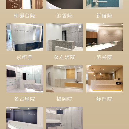
朝霞台院
池袋院
新宿院
京都院
なんば院
渋谷院
名古屋院
福岡院
静岡院