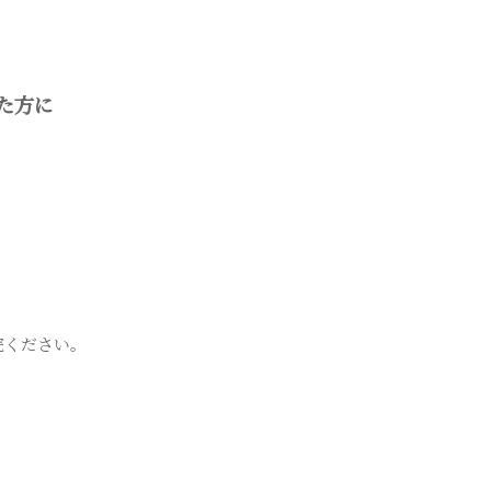
た方に
院ください。