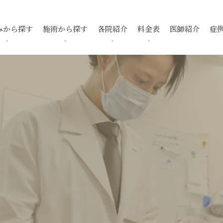
みから探す
施術から探す
各院紹介
料金表
医師紹介
症
跡
ニキビ
フォトフェイシャル
国分寺院
国分寺院
毛穴
ニキビ跡
メソアクテ
久我山院
久我山院
酒さ
トレチノ
入
いぼ
池袋院
池袋院
スレッドリフト
酒さ（赤ら
新宿院
新宿院
下眼瞼脱脂
ボトックス
マイクロボ
名古屋院
名古屋院
腫瘍・できもの
福岡院
福岡院
去
タトゥー除去
小顔・輪郭
デンシティ
ウルトラフ
ピアス
ポテンツァ ダイヤモンド
プラス
リフテラ
チップ
イソトレチノイン
花房式ニキ