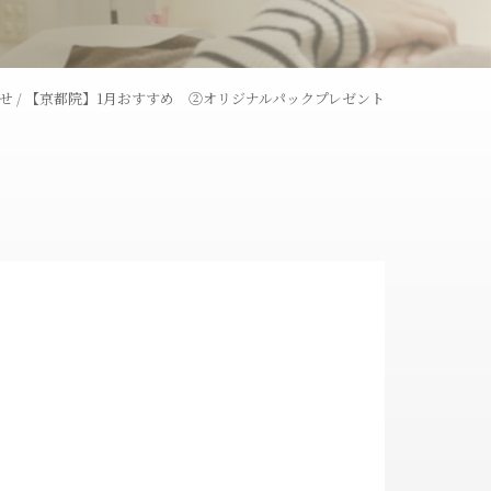
レーザー
ウーバーピール
せ
/
【京都院】1月おすすめ ②オリジナルパックプレゼント
術
ライトシュアデュエット
ャワー
コラーゲンピール
全切開法