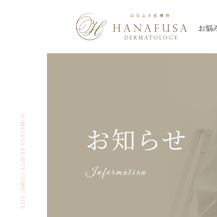
お悩
シミ
Qスイッチレーザー
三鷹院
三鷹院
全て
しわ・たるみ
ピコレーザー
新座院
新座院
ニキビ・ニキビ
薄毛
大宮院
大宮院
シミ
ほくろ
ハイドロキノン
朝霞台院
朝霞台院
ヒアルロン酸注
レーザートーニング
イン
HANAFUSA BEAUTY CLINIC SITE
お知らせ
ケロイド・
なんば院
なんば院
眼瞼下垂
渋谷院
渋谷院
美肌
アートメイク除
肥厚性瘢痕
プルリアルシリーズ
スネコス
秋葉原院
秋葉原院
札幌院
札幌院
Information
多汗症
小陰唇
ウルトラセル【Zi】
ウルトラセルQ
ケミカルピーリング
アグネス