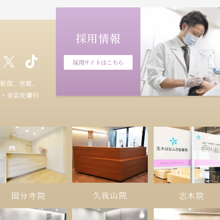
採用情報
採用サイトはこちら
新宿、京都、
科・美容皮膚科
久我山院
国分寺院
志木院