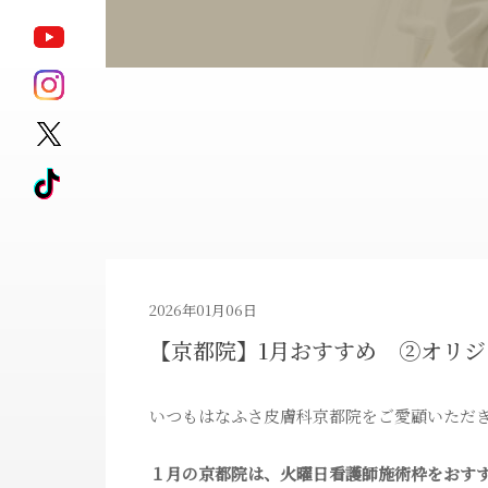
ポテンツァ
モフィウス8
サブシジョン
キュアジェット
ジェントル
HARG
マックスプロ
アートメイク除去
ピコレーザータ
2026年01月06日
【京都院】1月おすすめ ②オリ
ダイエット治療薬
ゼオスキンヘル
いつもはなふさ皮膚科京都院をご愛顧いただ
１月の
京都院は、火曜日看護師施術枠をおす