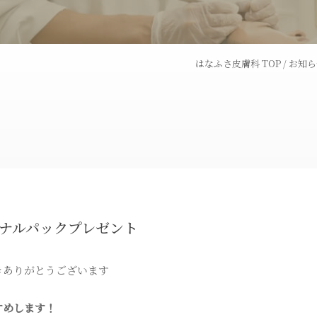
ピコフラクショナルレー
ダーマペン
ザー
はなふさ皮膚科 TOP
/
お知ら
トライフィルプロ
パンチ挙上
炭酸ガスレーザー
ハイドラシ
トゥー
BNLS
埋没法
ジナルパックプレゼント
ス
オリジナル化粧品
きありがとうございます
すめします！