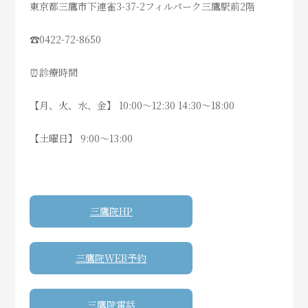
東京都三鷹市下連雀3-37-2フィルパーク三鷹駅前2階
☎️
0422-72-8650
⁡
‍⏰診療時間
【月、火、水、金】 10:00〜12:30 14:30〜18:00
【土曜日】 9:00〜13:00
三鷹院HP
三鷹院WEB予約
三鷹院電話