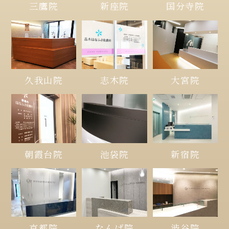
三鷹院
新座院
国分寺院
久我山院
大宮院
志木院
朝霞台院
池袋院
新宿院
京都院
なんば院
渋谷院