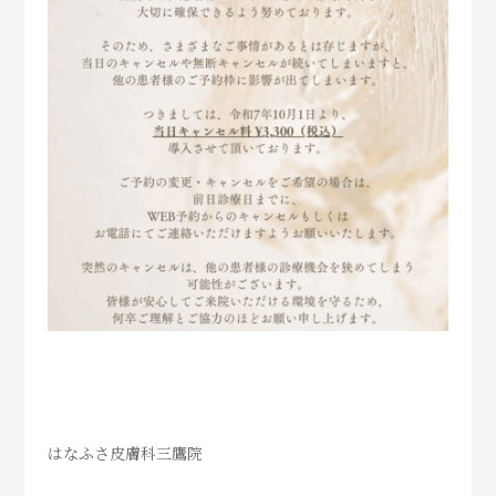
はなふさ皮膚科三鷹院 ⁡