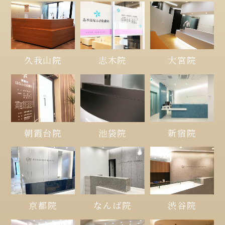
久我山院
大宮院
志木院
朝霞台院
池袋院
新宿院
京都院
なんば院
渋谷院