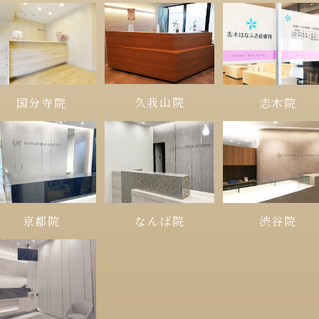
久我山院
国分寺院
志木院
京都院
なんば院
渋谷院