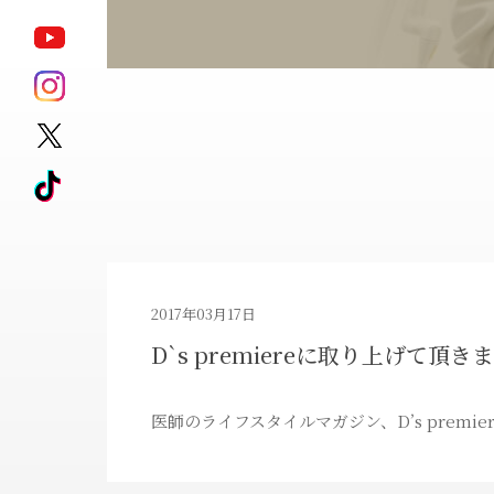
ポテンツァ
モフィウス8
サブシジョン
キュアジェット
ジェントル
HARG
マックスプロ
アートメイク除去
ピコレーザータ
2017年03月17日
D`s premiereに取り上げて頂き
ダイエット治療薬
ゼオスキンヘル
医師のライフスタイルマガジン、D’s premi