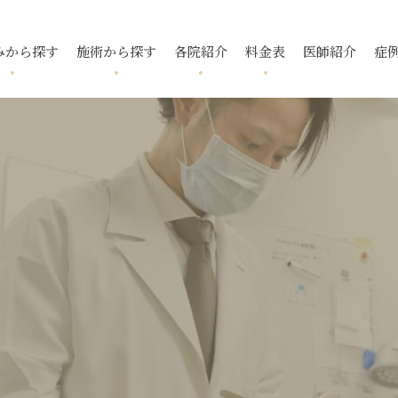
みから探す
施術から探す
各院紹介
料金表
医師紹介
症
跡
ニキビ
フォトフェイシャル
国分寺院
国分寺院
毛穴
ニキビ跡
メソアクテ
久我山院
久我山院
酒さ
トレチノ
入
いぼ
池袋院
池袋院
スレッドリフト
酒さ（赤ら
新宿院
新宿院
下眼瞼脱脂
ボトックス
マイクロボ
名古屋院
名古屋院
腫瘍・できもの
福岡院
福岡院
去
タトゥー除去
小顔・輪郭
デンシティ
ウルトラフ
ピアス
ポテンツァ ダイヤモンド
プラス
リフテラ
チップ
イソトレチノイン
花房式ニキ