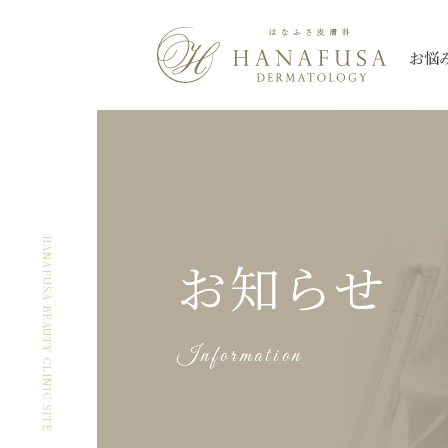
お悩
シミ
Qスイッチレーザー
三鷹院
三鷹院
全て
しわ・たるみ
ピコレーザー
新座院
新座院
ニキビ・ニキビ
薄毛
大宮院
大宮院
シミ
ほくろ
ハイドロキノン
朝霞台院
朝霞台院
ヒアルロン酸注
レーザートーニング
イン
HANAFUSA BEAUTY CLINIC SITE
お知らせ
ケロイド・
なんば院
なんば院
眼瞼下垂
渋谷院
渋谷院
美肌
アートメイク除
肥厚性瘢痕
プルリアルシリーズ
スネコス
秋葉原院
秋葉原院
札幌院
札幌院
Information
多汗症
小陰唇
ウルトラセル【Zi】
ウルトラセルQ
ケミカルピーリング
アグネス