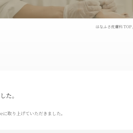
ピコフラクショナルレー
ダーマペン
ザー
はなふさ皮膚科 TOP
トライフィルプロ
パンチ挙上
炭酸ガスレーザー
ハイドラシ
トゥー
BNLS
埋没法
ました。
ス
オリジナル化粧品
ereに取り上げていただきました。