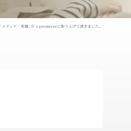
レーザー
ウーバーピール
/
メディア・実績
/
D`s premiereに取り上げて頂きました。
術
ライトシュアデュエット
ャワー
コラーゲンピール
全切開法