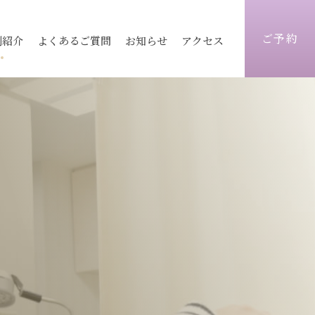
ご予約
例紹介
よくあるご質問
お知らせ
アクセス
ィス
医療レーザー脱毛
ピコレーザートーニング
志木院
志木院
薄毛治療
顔）
術
毛穴
京都院
京都院
シワ改善注射
トックス
ヒアルロン酸
静岡院
静岡院
目元手術
ォーマーⅢ
ウルトラセル
脂肪注入
炭酸ガスフラクショナル
ビ跡治療