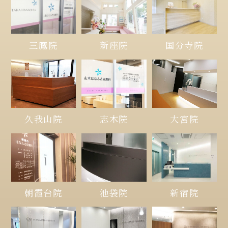
三鷹院
新座院
国分寺院
久我山院
大宮院
志木院
朝霞台院
池袋院
新宿院