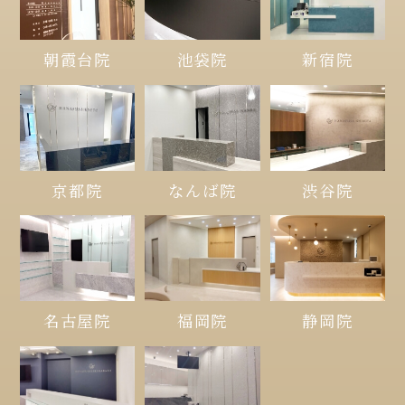
朝霞台院
池袋院
新宿院
京都院
なんば院
渋谷院
名古屋院
福岡院
静岡院