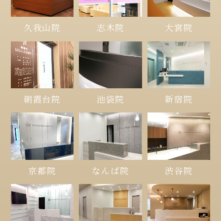
久我山院
大宮院
志木院
朝霞台院
池袋院
新宿院
京都院
なんば院
渋谷院