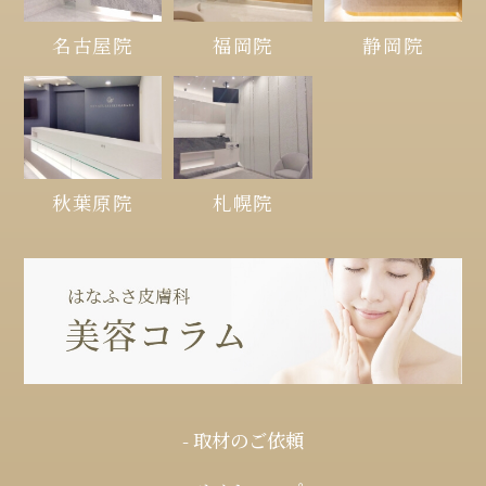
名古屋院
福岡院
静岡院
秋葉原院
札幌院
- 取材のご依頼