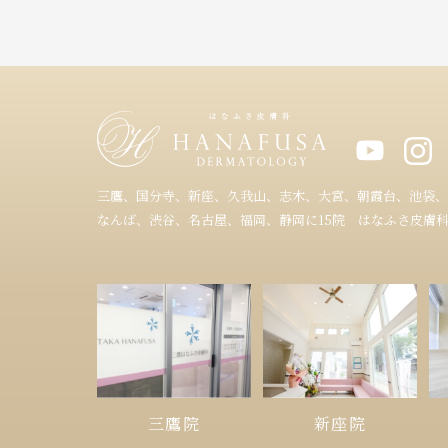
三鷹、国分寺、新座、久我山、志木、大宮、朝霞台、池袋、
なんば、渋谷、名古屋、福岡、静岡に15院 はなふさ皮膚
三鷹院
新座院