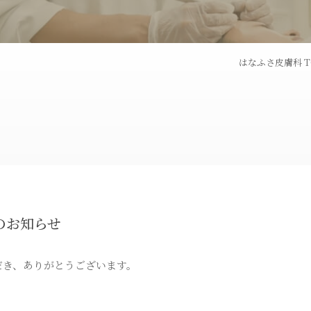
ピコフラクショナルレー
ダーマペン
ザー
はなふさ皮膚科 T
トライフィルプロ
パンチ挙上
炭酸ガスレーザー
ハイドラシ
トゥー
BNLS
埋没法
のお知らせ
ス
オリジナル化粧品
だき、ありがとうございます。