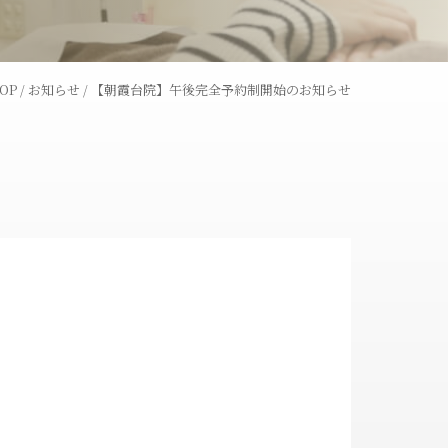
レーザー
ウーバーピール
OP
/
お知らせ
/
【朝霞台院】午後完全予約制開始のお知らせ
術
ライトシュアデュエット
ャワー
コラーゲンピール
全切開法