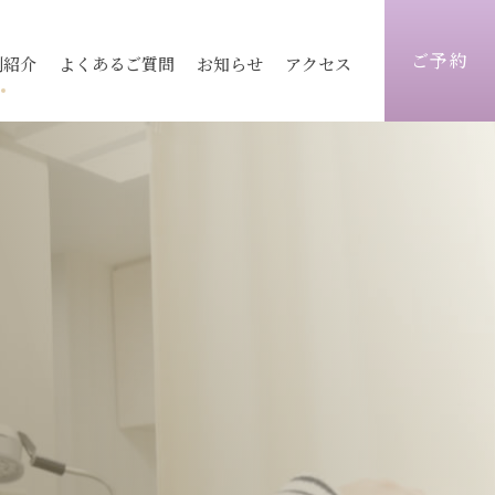
ご予約
例紹介
よくあるご質問
お知らせ
アクセス
ィス
医療レーザー脱毛
ピコレーザートーニング
志木院
志木院
薄毛治療
顔）
術
毛穴
京都院
京都院
シワ改善注射
トックス
ヒアルロン酸
静岡院
静岡院
目元手術
ォーマーⅢ
ウルトラセル
脂肪注入
炭酸ガスフラクショナル
ビ跡治療