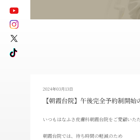
ポテンツァ
モフィウス8
サブシジョン
キュアジェット
ジェントル
HARG
マックスプロ
アートメイク除去
ピコレーザータ
2024年03月13日
【朝霞台院】午後完全予約制開始
ダイエット治療薬
ゼオスキンヘル
いつもはなふさ皮膚科朝霞台院をご愛顧いた
朝霞台院では、待ち時間の軽減のため