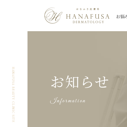
お悩
シミ
Qスイッチレーザー
三鷹院
三鷹院
全て
しわ・たるみ
ピコレーザー
新座院
新座院
ニキビ・ニキビ
薄毛
大宮院
大宮院
シミ
ほくろ
ハイドロキノン
朝霞台院
朝霞台院
ヒアルロン酸注
レーザートーニング
イン
HANAFUSA BEAUTY CLINIC SITE
お知らせ
ケロイド・
なんば院
なんば院
眼瞼下垂
渋谷院
渋谷院
美肌
アートメイク除
肥厚性瘢痕
プルリアルシリーズ
スネコス
秋葉原院
秋葉原院
札幌院
札幌院
Information
多汗症
小陰唇
ウルトラセル【Zi】
ウルトラセルQ
ケミカルピーリング
アグネス