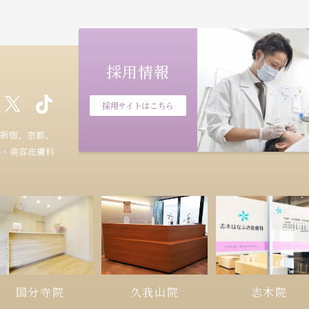
採用情報
採用サイトはこちら
新宿、京都、
科・美容皮膚科
久我山院
国分寺院
志木院