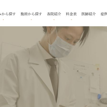
みから探す
施術から探す
各院紹介
料金表
医師紹介
症
跡
ニキビ
フォトフェイシャル
国分寺院
国分寺院
毛穴
ニキビ跡
メソアクテ
久我山院
久我山院
酒さ
トレチノ
入
いぼ
池袋院
池袋院
スレッドリフト
酒さ（赤ら
新宿院
新宿院
下眼瞼脱脂
ボトックス
マイクロボ
名古屋院
名古屋院
腫瘍・できもの
福岡院
福岡院
去
タトゥー除去
小顔・輪郭
デンシティ
ウルトラフ
ピアス
ポテンツァ ダイヤモンド
プラス
リフテラ
チップ
イソトレチノイン
花房式ニキ