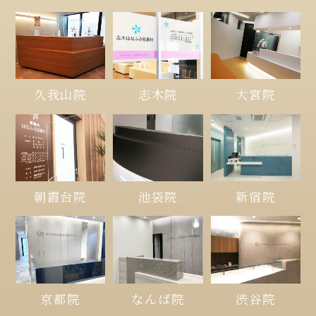
久我山院
大宮院
志木院
朝霞台院
池袋院
新宿院
京都院
なんば院
渋谷院