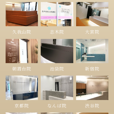
久我山院
大宮院
志木院
朝霞台院
池袋院
新宿院
京都院
なんば院
渋谷院