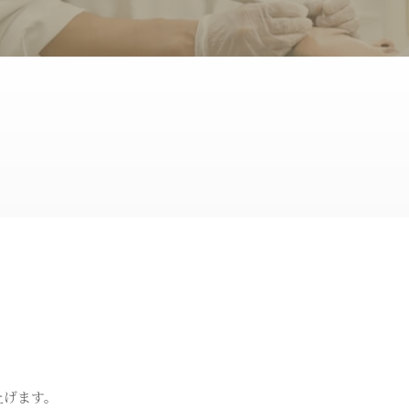
ピコフラクショナルレー
ダーマペン
ザー
トライフィルプロ
パンチ挙上
炭酸ガスレーザー
ハイドラシ
トゥー
BNLS
埋没法
ス
オリジナル化粧品
上げます。