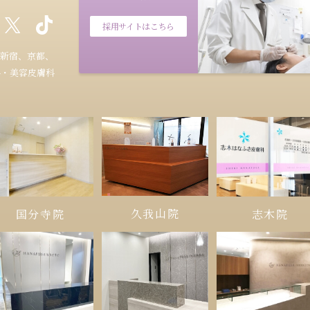
採用サイトはこちら
新宿、京都、
科・美容皮膚科
久我山院
国分寺院
志木院