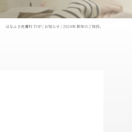
レーザー
ウーバーピール
はなふさ皮膚科 TOP
/
お知らせ
/
2024年 新年のご挨拶。
術
ライトシュアデュエット
ャワー
コラーゲンピール
全切開法