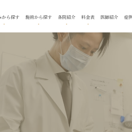
みから探す
施術から探す
各院紹介
料金表
医師紹介
症
跡
ニキビ
フォトフェイシャル
国分寺院
国分寺院
毛穴
ニキビ跡
メソアクテ
久我山院
久我山院
酒さ
トレチノ
入
いぼ
池袋院
池袋院
スレッドリフト
酒さ（赤ら
新宿院
新宿院
下眼瞼脱脂
ボトックス
マイクロボ
名古屋院
名古屋院
腫瘍・できもの
福岡院
福岡院
去
タトゥー除去
小顔・輪郭
デンシティ
ウルトラフ
ピアス
ポテンツァ ダイヤモンド
プラス
リフテラ
チップ
イソトレチノイン
花房式ニキ