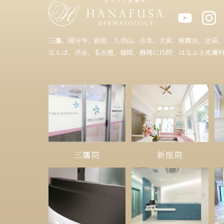
三鷹、国分寺、新座、久我山、志木、大宮、朝霞台、池袋、
なんば、渋谷、名古屋、福岡、静岡に15院 はなふさ皮膚
三鷹院
新座院