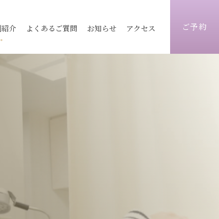
ご予約
例紹介
よくあるご質問
お知らせ
アクセス
ィス
医療レーザー脱毛
ピコレーザートーニング
志木院
志木院
薄毛治療
顔）
術
毛穴
京都院
京都院
シワ改善注射
トックス
ヒアルロン酸
静岡院
静岡院
目元手術
ォーマーⅢ
ウルトラセル
脂肪注入
炭酸ガスフラクショナル
ビ跡治療