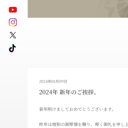
ポテンツァ
モフィウス8
サブシジョン
キュアジェット
ジェントル
HARG
マックスプロ
アートメイク除去
ピコレーザータ
2024年01月09日
2024年 新年のご挨拶。
ダイエット治療薬
ゼオスキンヘル
新年明けましておめでとうございます。
昨年は格別の御厚情を賜り、厚く御礼を申し