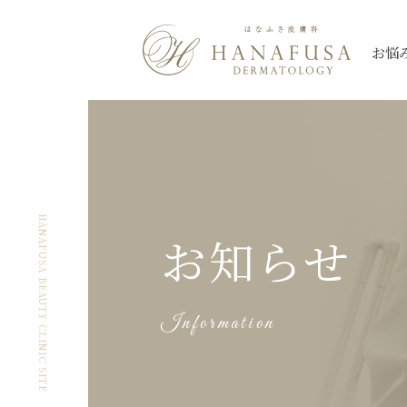
お悩
シミ
Qスイッチレーザー
三鷹院
三鷹院
全て
しわ・たるみ
ピコレーザー
新座院
新座院
ニキビ・ニキビ
薄毛
大宮院
大宮院
シミ
ほくろ
ハイドロキノン
朝霞台院
朝霞台院
ヒアルロン酸注
レーザートーニング
イン
HANAFUSA BEAUTY CLINIC SITE
お知らせ
ケロイド・
なんば院
なんば院
眼瞼下垂
渋谷院
渋谷院
美肌
アートメイク除
肥厚性瘢痕
プルリアルシリーズ
スネコス
秋葉原院
秋葉原院
札幌院
札幌院
Information
多汗症
小陰唇
ウルトラセル【Zi】
ウルトラセルQ
ケミカルピーリング
アグネス