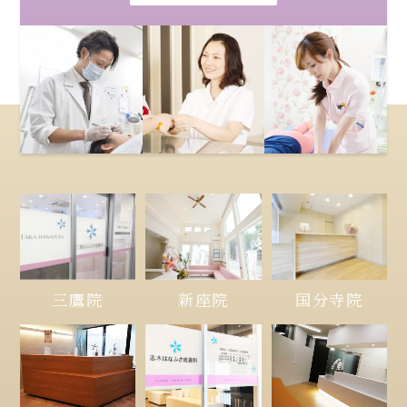
三鷹院
新座院
国分寺院