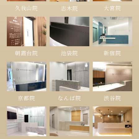
久我山院
大宮院
志木院
朝霞台院
池袋院
新宿院
京都院
なんば院
渋谷院