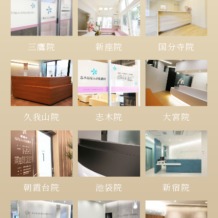
三鷹院
新座院
国分寺院
久我山院
大宮院
志木院
朝霞台院
池袋院
新宿院