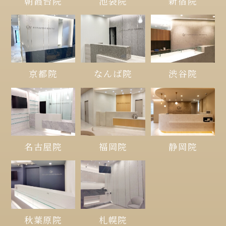
朝霞台院
池袋院
新宿院
京都院
なんば院
渋谷院
名古屋院
福岡院
静岡院
秋葉原院
札幌院