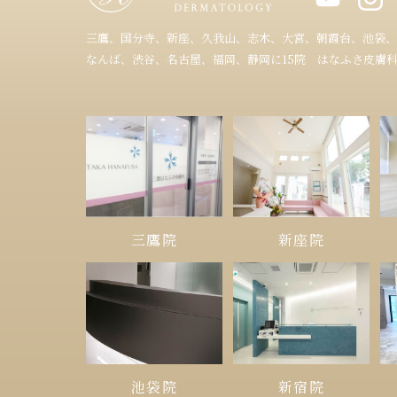
三鷹、国分寺、新座、久我山、志木、大宮、朝霞台、池袋、
なんば、渋谷、名古屋、福岡、静岡に15院 はなふさ皮膚
三鷹院
新座院
池袋院
新宿院