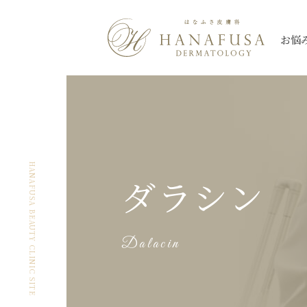
お悩
シミ
Qスイッチレーザー
三鷹院
三鷹院
全て
しわ・たるみ
ピコレーザー
新座院
新座院
ニキビ・ニキビ
薄毛
大宮院
大宮院
シミ
ほくろ
ハイドロキノン
朝霞台院
朝霞台院
ヒアルロン酸注
レーザートーニング
イン
HANAFUSA BEAUTY CLINIC SITE
ダラシン
ケロイド・
なんば院
なんば院
眼瞼下垂
渋谷院
渋谷院
美肌
アートメイク除
肥厚性瘢痕
プルリアルシリーズ
スネコス
秋葉原院
秋葉原院
札幌院
札幌院
Dalacin
多汗症
小陰唇
ウルトラセル【Zi】
ウルトラセルQ
ケミカルピーリング
アグネス