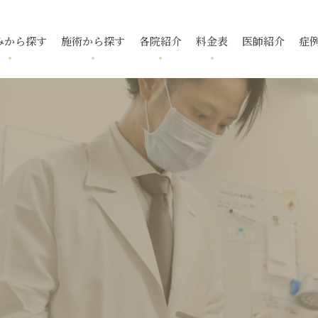
みから探す
施術から探す
各院紹介
料金表
医師紹介
症
跡
ニキビ
フォトフェイシャル
国分寺院
国分寺院
毛穴
ニキビ跡
メソアクテ
久我山院
久我山院
酒さ
トレチノ
入
いぼ
池袋院
池袋院
スレッドリフト
酒さ（赤ら
新宿院
新宿院
下眼瞼脱脂
ボトックス
マイクロボ
名古屋院
名古屋院
腫瘍・できもの
福岡院
福岡院
去
タトゥー除去
小顔・輪郭
デンシティ
ウルトラフ
ピアス
ポテンツァ ダイヤモンド
プラス
リフテラ
チップ
イソトレチノイン
花房式ニキ