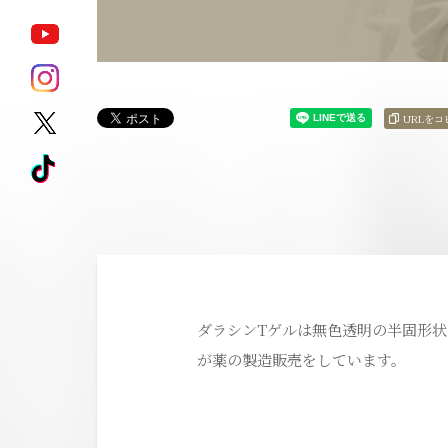
ポテンツァ
モフィウス8
URLをコ
サブシジョン
キュアジェット
ジェントル
HARG
マックスプロ
アートメイク除去
ピコレーザータ
ダラシンTゲルは無色透明の半固形
ダイエット治療薬
ゼオスキンヘル
が薬の製造販売をしています。