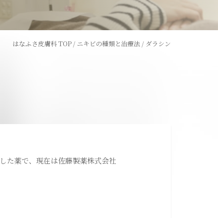
レーザー
ウーバーピール
はなふさ皮膚科 TOP
/
ニキビの種類と治療法
/
ダラシン
術
ライトシュアデュエット
ャワー
コラーゲンピール
全切開法
発した薬で、現在は佐藤製薬株式会社