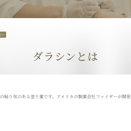
ピコフラクショナルレー
ダーマペン
ザー
ピー
トライフィルプロ
パンチ挙上
ダラシンとは
炭酸ガスレーザー
ハイドラシ
トゥー
BNLS
埋没法
状の粘り気のある塗り薬です。アメリカの製薬会社ファイザーが開
ス
オリジナル化粧品