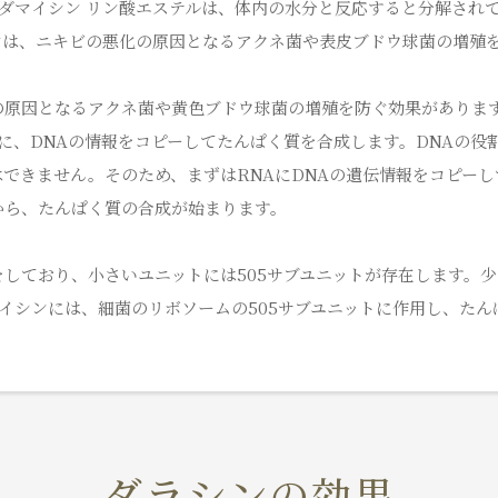
ダマイシン リン酸エステルは、体内の水分と反応すると分解され
ンは、ニキビの悪化の原因となるアクネ菌や表皮ブドウ球菌の増殖
の原因となるアクネ菌や黄色ブドウ球菌の増殖を防ぐ効果がありま
に、DNAの情報をコピーしてたんぱく質を合成します。DNAの役
できません。そのため、まずはRNAにDNAの遺伝情報をコピーし
から、たんぱく質の合成が始まります。
しており、小さいユニットには505サブユニットが存在します。
イシンには、細菌のリボソームの505サブユニットに作用し、たん
ダラシンの効果