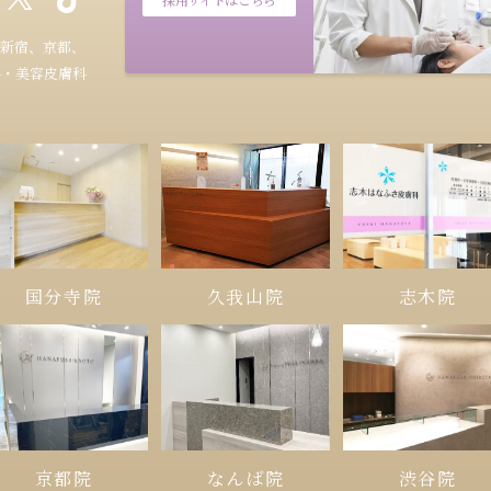
新宿、京都、
科・美容皮膚科
久我山院
国分寺院
志木院
京都院
なんば院
渋谷院