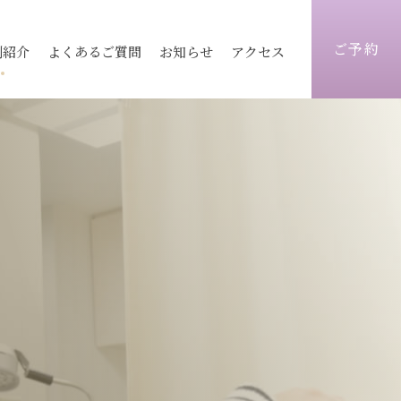
ご予約
例紹介
よくあるご質問
お知らせ
アクセス
ィス
医療レーザー脱毛
ピコレーザートーニング
志木院
志木院
薄毛治療
顔）
術
毛穴
京都院
京都院
シワ改善注射
トックス
ヒアルロン酸
静岡院
静岡院
目元手術
ォーマーⅢ
ウルトラセル
脂肪注入
炭酸ガスフラクショナル
ビ跡治療