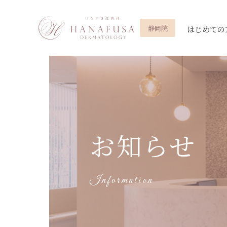
静岡院
はじめての
シミ
全て
お知らせ
しわ・たるみ
ニキビ・ニキビ
メディア・実績
PQXピコレーザー
ピコレーザート
シミ
ヒアルロン酸注
いぼ
ほくろ
マイクロボトックス
ヒアルロン酸
お知らせ
眼瞼下垂
美肌
小顔・輪郭
目元手術
花房式ニキビ跡治療
ダーマペン
Information
炭酸ガスレーザー（いぼ
埋没法
ほくろ）