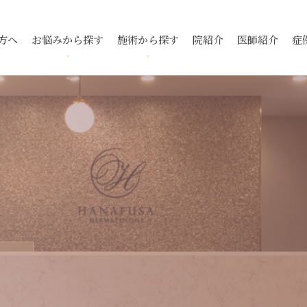
方へ
お悩みから探す
施術から探す
院紹介
医師紹介
症
跡
ニキビ
毛穴
ニキビ跡
ハイドロキ
酒さ
ーニング
フォトフェイシャル
トレチノイ
入
スレッドリフト
下眼瞼脱脂
酒さ（赤ら顔）
毛穴
ポテンツァ ダイヤモンド
ケミカルピ
チップ
腫瘍・できもの
多汗症
小陰唇
ポテンツァ
サブシジョ
全切開法
ダイエット