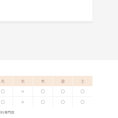
火
水
木
金
土
○
×
○
○
○
○
×
○
○
○
膚科専門医