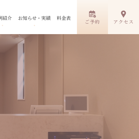
例紹介
お知らせ・実績
料金表
ご予約
アクセス
ノン
薄毛
薄毛治療
ボトックス
ン
術
ケロイド・
シワ改善注射
肥厚性瘢痕
ーリング
イソトレチノイン
ン
HARG
治療薬