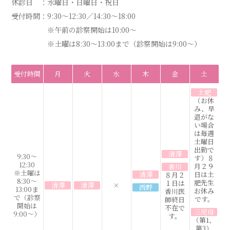
休診日 ：
水曜日・日曜日・祝日
受付時間：
9:30～12:30／14:30～18:00
※午前の診察開始は10:00～
※土曜は8:30～13:00まで（診察開始は9:00～）
受付時間
月
火
水
木
金
土
土肥
（お休
み、早
退がな
い場合
は毎週
土曜日
出勤で
清澤
9:30～
す）８
12:30
月２９
香川
※土曜は
清澤
日は土
８月２
8:30～
肥先生
１日は
清澤
清澤
×
西野
13:00ま
お休み
香川医
で（診察
です。
師終日
開始は
不在で
三尾母
9:00～）
す。
（第1、
第3）