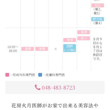
松元
（第2、
第5）
野乃垣
（第4）
清澤
香川
８月９
清澤
日から
西野
14:30～
８月１
清澤
清澤
×
(~17時)
18:00
７日は
休診日
です。
…形成外科専門医
…皮膚科専門医
048-483-8723
花房火月医師がお家で出来る美容法や