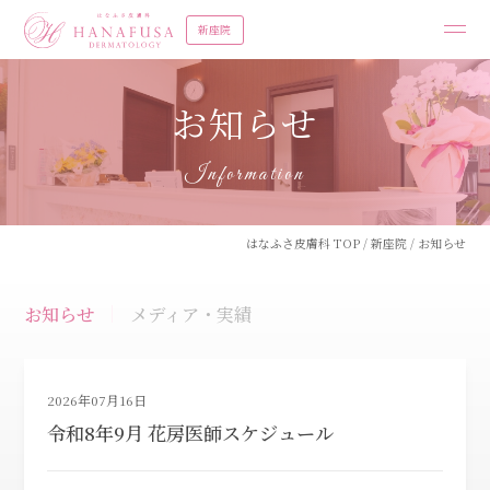
新座院
お知らせ
Information
はなふさ皮膚科 TOP
/
新座院
/
お知らせ
お知らせ
メディア・実績
2026年07月16日
令和8年9月 花房医師スケジュール