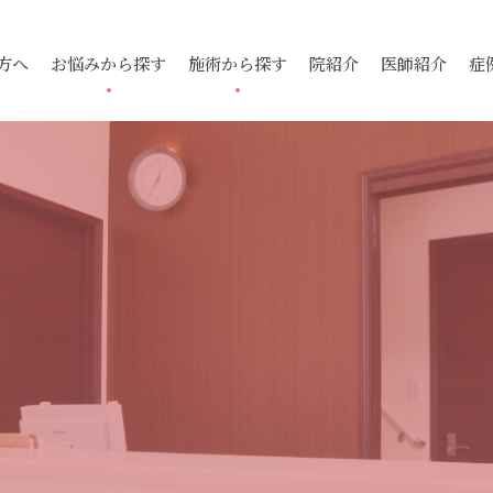
方へ
お悩みから探す
施術から探す
院紹介
医師紹介
症
ャル
跡
ニキビ
ピコレーザートーニング
毛穴
ニキビ跡
メソアクテ
酒さ
i】
入
いぼ
コラーゲンピール
スレッドリフト
酒さ（赤ら
ケミカルピ
下眼瞼脱脂
ナルレー
腫瘍・できもの
小顔・輪郭
ダーマペン
多汗症
サブシジョ
ピコレーザータトゥー
ピアス