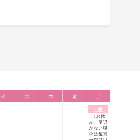
火
水
木
金
土
土肥
（お休
み、早退
がない場
合は毎週
土曜日出