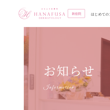
新座院
はじめての
シミ
ピコレーザー
全て
お知らせ
しわ・たるみ
フォトフェイシ
ニキビ・ニキビ
メディア・実績
薄毛
ヒアルロン酸
シミ
ほくろ
ウルトラセル【Z
ヒアルロン酸注
お知らせ
ケロイド・
眼瞼下垂
ピコフラクショ
美肌
花房式ニキビ跡治療
タトゥー除去
肥厚性瘢痕
ザー
Information
炭酸ガスレーザー
HARG
オリジナル化粧品