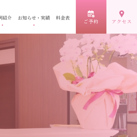
例紹介
お知らせ・実績
料金表
ご予約
アクセス
ィス
医療レーザー脱毛
ボトックス
薄毛治療
顔）
ーリング
術
毛穴
イソトレチノイン
シワ改善注射
脱毛（ライトシュアデュ
ン
ピアス
エット）
ゼオスキンヘルス