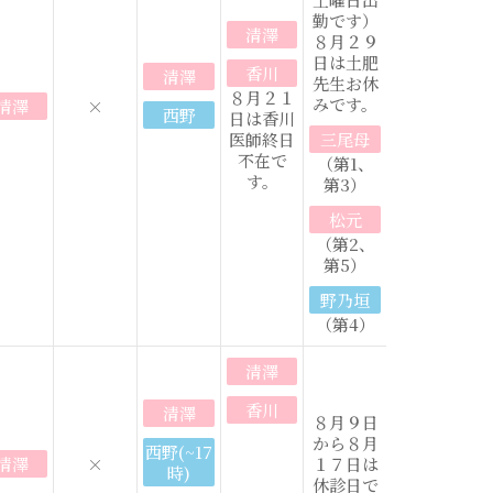
勤です）
清澤
８月２９
日は土肥
香川
清澤
先生お休
８月２１
みです。
清澤
×
西野
日は香川
医師終日
三尾母
不在で
（第1、
す。
第3）
松元
（第2、
第5）
野乃垣
（第4）
清澤
香川
清澤
８月９日
から８月
西野(~17
清澤
×
１７日は
時)
休診日で