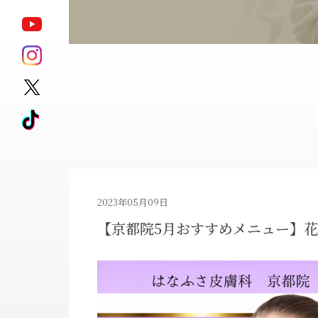
ポテンツァ
モフィウス8
サブシジョン
キュアジェット
ジェントル
HARG
マックスプロ
アートメイク除去
ピコレーザータ
2023年05月09日
【京都院5月おすすめメニュー】花
ダイエット治療薬
ゼオスキンヘル