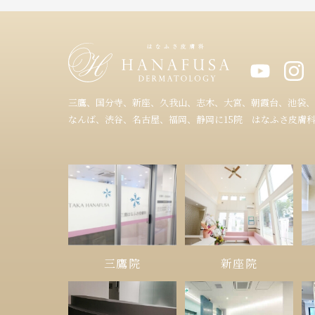
三鷹、国分寺、新座、久我山、志木、大宮、朝霞台、池袋、
なんば、渋谷、名古屋、福岡、静岡に15院 はなふさ皮膚
三鷹院
新座院