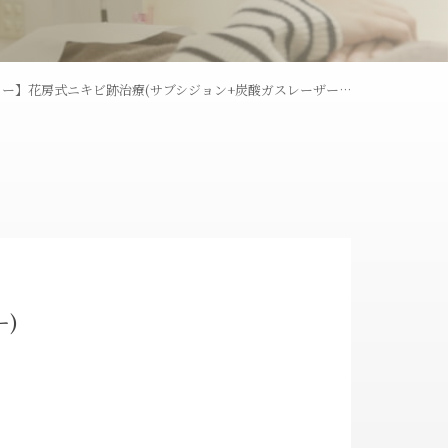
レーザー
ウーバーピール
ュー】花房式ニキビ跡治療(サブシジョン+炭酸ガスレーザー…
術
ライトシュアデュエット
ャワー
コラーゲンピール
全切開法
)