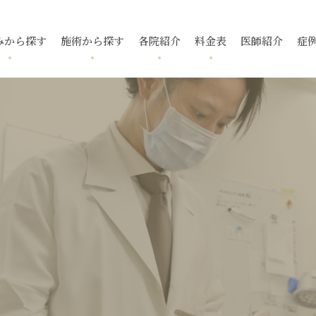
みから探す
施術から探す
各院紹介
料金表
医師紹介
症
跡
ニキビ
フォトフェイシャル
国分寺院
国分寺院
毛穴
ニキビ跡
メソアクテ
久我山院
久我山院
酒さ
トレチノ
入
いぼ
池袋院
池袋院
スレッドリフト
酒さ（赤ら
新宿院
新宿院
下眼瞼脱脂
ボトックス
マイクロボ
名古屋院
名古屋院
腫瘍・できもの
福岡院
福岡院
去
タトゥー除去
小顔・輪郭
デンシティ
ウルトラフ
ピアス
ポテンツァ ダイヤモンド
プラス
リフテラ
チップ
イソトレチノイン
花房式ニキ