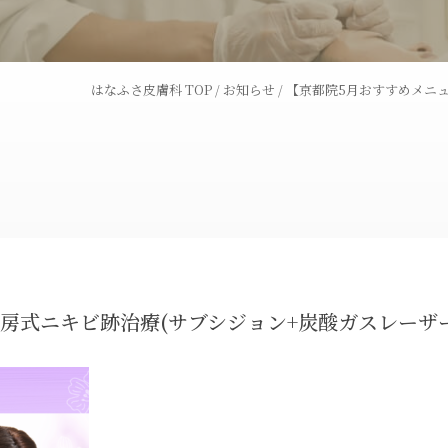
ピコフラクショナルレー
ダーマペン
ザー
はなふさ皮膚科 TOP
/
お知らせ
/
【京都院5月おすすめメニ
トライフィルプロ
パンチ挙上
炭酸ガスレーザー
ハイドラシ
トゥー
BNLS
埋没法
房式ニキビ跡治療(サブシジョン+炭酸ガスレーザー
ス
オリジナル化粧品