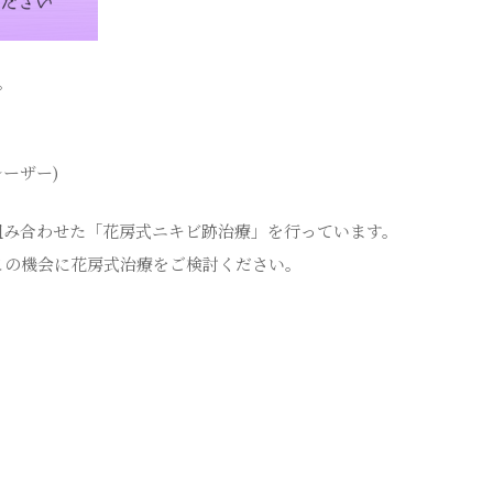
。
ーザー)
組み合わせた「花房式ニキビ跡治療」を行っています。
この機会に花房式治療をご検討ください。