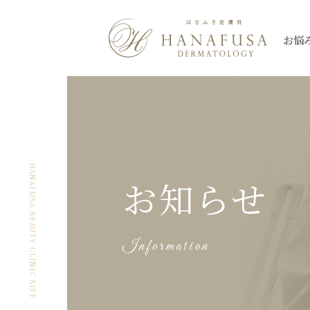
お悩
シミ
Qスイッチレーザー
三鷹院
三鷹院
全て
しわ・たるみ
ピコレーザー
新座院
新座院
ニキビ・ニキビ
薄毛
大宮院
大宮院
シミ
ほくろ
ハイドロキノン
朝霞台院
朝霞台院
ヒアルロン酸注
レーザートーニング
イン
HANAFUSA BEAUTY CLINIC SITE
お知らせ
ケロイド・
なんば院
なんば院
眼瞼下垂
渋谷院
渋谷院
美肌
アートメイク除
肥厚性瘢痕
プルリアルシリーズ
スネコス
秋葉原院
秋葉原院
札幌院
札幌院
Information
多汗症
小陰唇
ウルトラセル【Zi】
ウルトラセルQ
ケミカルピーリング
アグネス