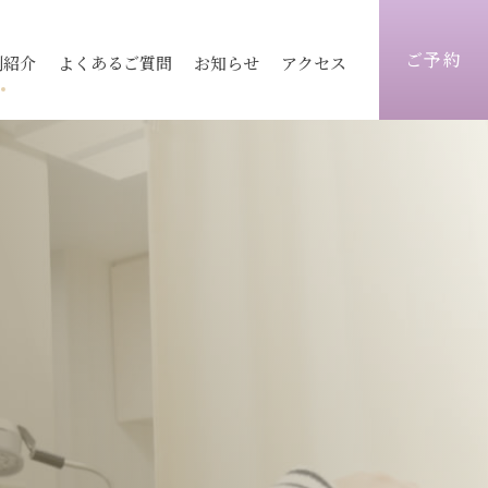
ご予約
例紹介
よくあるご質問
お知らせ
アクセス
ィス
医療レーザー脱毛
ピコレーザートーニング
志木院
志木院
薄毛治療
顔）
術
毛穴
京都院
京都院
シワ改善注射
トックス
ヒアルロン酸
静岡院
静岡院
目元手術
ォーマーⅢ
ウルトラセル
脂肪注入
炭酸ガスフラクショナル
ビ跡治療