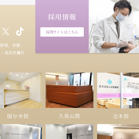
採用情報
採用サイトはこちら
新宿、京都、
科・美容皮膚科
久我山院
国分寺院
志木院