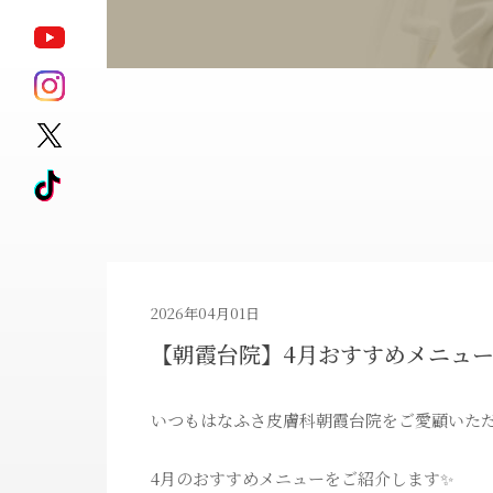
ポテンツァ
モフィウス8
サブシジョン
キュアジェット
ジェントル
HARG
マックスプロ
アートメイク除去
ピコレーザータ
2026年04月01日
【朝霞台院】4月おすすめメニュ
ダイエット治療薬
ゼオスキンヘル
いつもはなふさ皮膚科朝霞台院をご愛顧いた
4月のおすすめメニューをご紹介します✨