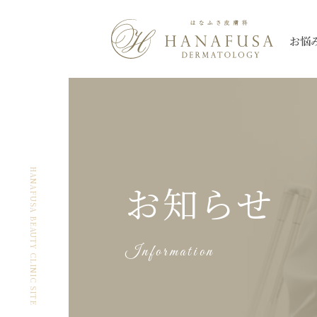
お悩
シミ
Qスイッチレーザー
三鷹院
三鷹院
全て
しわ・たるみ
ピコレーザー
新座院
新座院
ニキビ・ニキビ
薄毛
大宮院
大宮院
シミ
ほくろ
ハイドロキノン
朝霞台院
朝霞台院
ヒアルロン酸注
レーザートーニング
イン
HANAFUSA BEAUTY CLINIC SITE
お知らせ
ケロイド・
なんば院
なんば院
眼瞼下垂
渋谷院
渋谷院
美肌
アートメイク除
肥厚性瘢痕
プルリアルシリーズ
スネコス
秋葉原院
秋葉原院
札幌院
札幌院
Information
多汗症
小陰唇
ウルトラセル【Zi】
ウルトラセルQ
ケミカルピーリング
アグネス