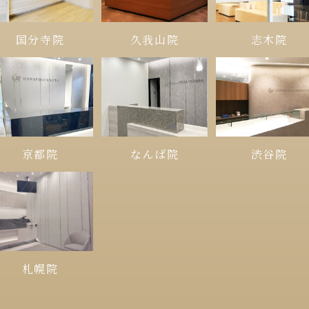
久我山院
国分寺院
志木院
京都院
なんば院
渋谷院
札幌院