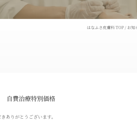
ピコフラクショナルレー
ダーマペン
ザー
はなふさ皮膚科 TOP
/
お知
トライフィルプロ
パンチ挙上
炭酸ガスレーザー
ハイドラシ
トゥー
BNLS
埋没法
ー 自費治療特別価格
ス
オリジナル化粧品
だきありがとうございます。