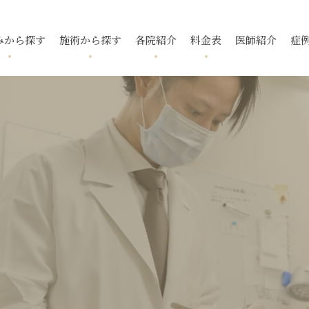
みから探す
施術から探す
各院紹介
料金表
医師紹介
症
跡
ニキビ
フォトフェイシャル
国分寺院
国分寺院
毛穴
ニキビ跡
メソアクテ
久我山院
久我山院
酒さ
トレチノ
入
いぼ
池袋院
池袋院
スレッドリフト
酒さ（赤ら
新宿院
新宿院
下眼瞼脱脂
ボトックス
マイクロボ
名古屋院
名古屋院
腫瘍・できもの
福岡院
福岡院
去
タトゥー除去
小顔・輪郭
デンシティ
ウルトラフ
ピアス
ポテンツァ ダイヤモンド
プラス
リフテラ
チップ
イソトレチノイン
花房式ニキ