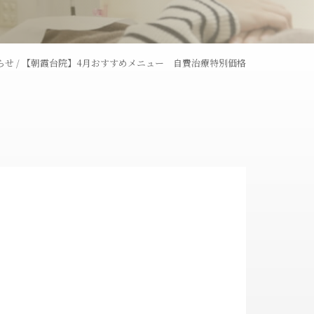
レーザー
ウーバーピール
らせ
/
【朝霞台院】4月おすすめメニュー 自費治療特別価格
術
ライトシュアデュエット
ャワー
コラーゲンピール
全切開法