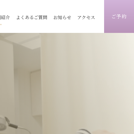
ご予約
例紹介
よくあるご質問
お知らせ
アクセス
ィス
医療レーザー脱毛
ピコレーザートーニング
志木院
志木院
薄毛治療
顔）
術
毛穴
京都院
京都院
シワ改善注射
トックス
ヒアルロン酸
静岡院
静岡院
目元手術
ォーマーⅢ
ウルトラセル
脂肪注入
炭酸ガスフラクショナル
ビ跡治療