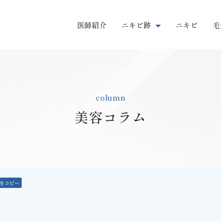
医師紹介
ニキビ跡
ニキビ
毛
クレーター
column
肥厚性瘢痕・ケロイド
美容コラム
赤み・色素沈着
Lをコピー