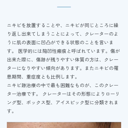
料金表
クリニック紹介
ニキビを放置することや、ニキビが同じところに繰
り返し出来てしまうことによって、クレーターのよ
うに肌の表面に凹凸ができる状態のことを言いま
コラム
す。 医学的には陥凹性瘢痕と呼ばれています。傷が
出来た際に、傷跡が残りやすい体質の方は、クレー
ターになりやすい傾向があります。またニキビの罹
診療予約
患期間、重症度とも比例します。
ニキビ跡治療の中で最も困難なものが、このクレー
ター治療です。 クレーターはその形態によりローリ
ング型、ボックス型、アイスピック型に分類されま
す。